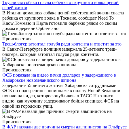
Трусливая собака спасла ребенка от крупного волка ценой
своей жизни
В Италии домашняя собака ценой собственной жизни спасла
ребенка от крупного волка в Тоскане, сообщает Need To
Know.Томмазо и Паула готовили барбекю рядом со своим
домом в деревне Орбиччано.
Происшествия
Треш-блогер затоптал голубя ради контента и ответит за это
В Санкт-Петербурге полиция задержала 25-летнего треш-
блогера, который затоптал голубя ради контента.
Происшествия
ФСБ показала на видео пачки долларов у задержанного в
Хабаровске новозеландского шпиона
Задержание 55-летнего жителя Хабаровска сотрудниками
ФСБ по подозрению в шпионаже в пользу Новой Зеландии
попало на видео, которое опубликовал ТАСС.На записи
видно, как мужчину задерживают бойцы спецназа ФСБ на
одной из городских улиц.
Происшествия
В ФАР назвали две причины смерти альпинистов на Эльбрусе