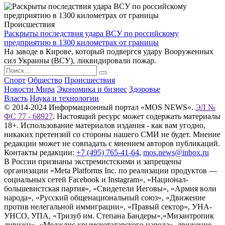
Происшествия
Раскрыты последствия удара ВСУ по российскому
предприятию в 1300 километрах от границы
На заводе в Кирове, который подвергся удару Вооруженных
сил Украины (ВСУ), ликвидировали пожар.
Спорт
Общество
Происшествия
Новости Мира
Экономика и бизнес
Здоровье
Власть
Наука и технологии
© 2014-2024 Информационный портал «MOS NEWS».
ЭЛ №
ФС 77 - 68927
. Настоящий ресурс может содержать материалы
18+. Использование материалов издания - как вам угодно,
никаких претензий со стороны нашего СМИ не будет. Мнение
редакции может не совпадать с мнением авторов публикаций.
Контакты редакции:
+7 (495) 765-41-64
,
mos.news@inbox.ru
В России признаны экстремистскими и запрещены
организации «Meta Platforms Inc. по реализации продуктов —
социальных сетей Facebook и Instagram», «Национал-
большевистская партия», «Свидетели Иеговы», «Армия воли
народа», «Русский общенациональный союз», «Движение
против нелегальной иммиграции», «Правый сектор», УНА-
УНСО, УПА, «Тризуб им. Степана Бандеры»,«Мизантропик
дивижн», «Меджлис крымскотатарского народа», движение