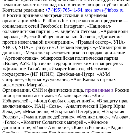
редакции может не совпадать с мнением авторов публикаций.
Контакты редакции:
+7 (495) 765-41-64
,
mos.news@inbox.ru
В России признаны экстремистскими и запрещены
организации «Meta Platforms Inc. по реализации продуктов —
социальных сетей Facebook и Instagram», «Национал-
большевистская партия», «Свидетели Иеговы», «Армия воли
народа», «Русский общенациональный союз», «Движение
против нелегальной иммиграции», «Правый сектор», УНА-
УНСО, УПА, «Тризуб им. Степана Бандеры»,«Мизантропик
дивижн», «Меджлис крымскотатарского народа», движение
«Артподготовка», общероссийская политическая партия
«Воля», АУЕ. Признаны террористическими и запрещены:
«Движение Талибан», «Имарат Кавказ», «Исламское
государство» (ИГ, ИГИЛ), Джебхад-ан-Нусра, «АУМ
Синрике», «Братья-мусульмане», «Аль-Каида в странах
исламского Магриба».
Организации, СМИ и физические лица,
признанные в
России
иностранными агентами: «Альянс врачей», «Лига
Избирателей», «Фонд борьбы с коррупцией», «В защиту прав
заключенных», ИАЦ «Сова», «Аналитический Центр Юрия
Левады», «Мемориал», «Открытый Петербург», «Открытая
Россия», «Гуманитарное действие», «Феникс плюс», «Агора»,
«Голос», «Комитет Солдатских матерей», «Женское
достоинство», «Голос Америки», «Кавказ.Реалии», «Радио
Свобода», Пономарев Лев Александрович, Савицкая