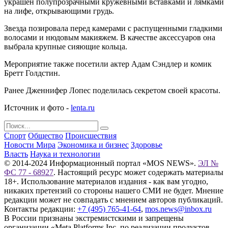
украшен полупрозрачными кружевными вставками и лямками
на лифе, открывающими грудь.
Звезда позировала перед камерами с распущенными гладкими
волосами и нюдовым макияжем. В качестве аксессуаров она
выбрала крупные сияющие кольца.
Мероприятие также посетили актер Адам Сэндлер и комик
Бретт Голдстин.
Ранее Дженнифер Лопес поделилась секретом своей красоты.
Источник и фото -
lenta.ru
Спорт
Общество
Происшествия
Новости Мира
Экономика и бизнес
Здоровье
Власть
Наука и технологии
© 2014-2024 Информационный портал «MOS NEWS».
ЭЛ №
ФС 77 - 68927
. Настоящий ресурс может содержать материалы
18+. Использование материалов издания - как вам угодно,
никаких претензий со стороны нашего СМИ не будет. Мнение
редакции может не совпадать с мнением авторов публикаций.
Контакты редакции:
+7 (495) 765-41-64
,
mos.news@inbox.ru
В России признаны экстремистскими и запрещены
организации «Meta Platforms Inc. по реализации продуктов —