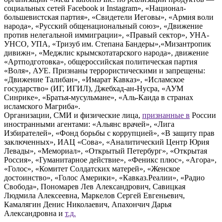
социальных сетей Facebook и Instagram», «Национал-
большевистская партия», «Свидетели Иеговы», «Армия воли
народа», «Русский общенациональный союз», «Движение
против нелегальной иммиграции», «Правый сектор», УНА-
УНСО, УПА, «Тризуб им. Степана Бандеры»,«Мизантропик
дивижн», «Меджлис крымскотатарского народа», движение
«Артподготовка», общероссийская политическая партия
«Воля», АУЕ. Признаны террористическими и запрещены:
«Движение Талибан», «Имарат Кавказ», «Исламское
государство» (ИГ, ИГИЛ), Джебхад-ан-Нусра, «АУМ
Синрике», «Братья-мусульмане», «Аль-Каида в странах
исламского Магриба».
Организации, СМИ и физические лица,
признанные в
России
иностранными агентами: «Альянс врачей», «Лига
Избирателей», «Фонд борьбы с коррупцией», «В защиту прав
заключенных», ИАЦ «Сова», «Аналитический Центр Юрия
Левады», «Мемориал», «Открытый Петербург», «Открытая
Россия», «Гуманитарное действие», «Феникс плюс», «Агора»,
«Голос», «Комитет Солдатских матерей», «Женское
достоинство», «Голос Америки», «Кавказ.Реалии», «Радио
Свобода», Пономарев Лев Александрович, Савицкая
Людмила Алексеевна, Маркелов Сергей Евгеньевич,
Камалягин Денис Николаевич, Апахончич Дарья
Александровна и
т.д.