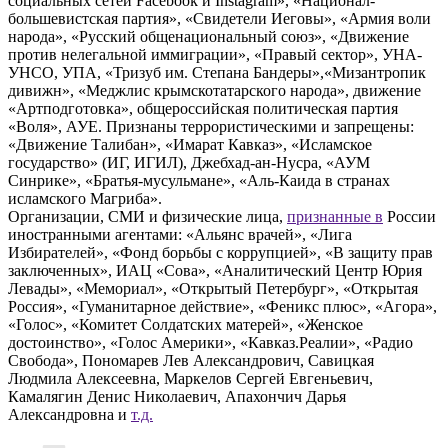
социальных сетей Facebook и Instagram», «Национал-
большевистская партия», «Свидетели Иеговы», «Армия воли
народа», «Русский общенациональный союз», «Движение
против нелегальной иммиграции», «Правый сектор», УНА-
УНСО, УПА, «Тризуб им. Степана Бандеры»,«Мизантропик
дивижн», «Меджлис крымскотатарского народа», движение
«Артподготовка», общероссийская политическая партия
«Воля», АУЕ. Признаны террористическими и запрещены:
«Движение Талибан», «Имарат Кавказ», «Исламское
государство» (ИГ, ИГИЛ), Джебхад-ан-Нусра, «АУМ
Синрике», «Братья-мусульмане», «Аль-Каида в странах
исламского Магриба».
Организации, СМИ и физические лица,
признанные в
России
иностранными агентами: «Альянс врачей», «Лига
Избирателей», «Фонд борьбы с коррупцией», «В защиту прав
заключенных», ИАЦ «Сова», «Аналитический Центр Юрия
Левады», «Мемориал», «Открытый Петербург», «Открытая
Россия», «Гуманитарное действие», «Феникс плюс», «Агора»,
«Голос», «Комитет Солдатских матерей», «Женское
достоинство», «Голос Америки», «Кавказ.Реалии», «Радио
Свобода», Пономарев Лев Александрович, Савицкая
Людмила Алексеевна, Маркелов Сергей Евгеньевич,
Камалягин Денис Николаевич, Апахончич Дарья
Александровна и
т.д.