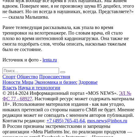
«Мой муж вообще все время в этих наушниках. Мы живем
вдвоем. Поверьте мне, я не произвожу шума 85 децибел, этого
не бывает. Но он всегда в наушниках, всегда. Представляете?»
— сказала Малышева.
Ранее телеведущая рассказывала, как упала во время
тренировки на велотренажере. По словам врача, ей стало
плохо во время интенсивной кардионагрузки. Она также не
смогла подобрать слов, чтобы описать, насколько тяжелым
было ее состояние.
Источник и фото -
lenta.ru
Спорт
Общество
Происшествия
Новости Мира
Экономика и бизнес
Здоровье
Власть
Наука и технологии
© 2014-2024 Информационный портал «MOS NEWS».
ЭЛ №
ФС 77 - 68927
. Настоящий ресурс может содержать материалы
18+. Использование материалов издания - как вам угодно,
никаких претензий со стороны нашего СМИ не будет. Мнение
редакции может не совпадать с мнением авторов публикаций.
Контакты редакции:
+7 (495) 765-41-64
,
mos.news@inbox.ru
В России признаны экстремистскими и запрещены
организации «Meta Platforms Inc. по реализации продуктов —