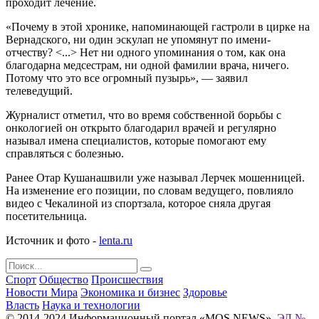
проходит лечение.
«Почему в этой хронике, напоминающей гастроли в цирке на
Вернадского, ни один эскулап не упомянут по имени-
отчеству? <...> Нет ни одного упоминания о том, как она
благодарна медсестрам, ни одной фамилии врача, ничего.
Потому что это все огромный пузырь», — заявил
телеведущий.
Журналист отметил, что во время собственной борьбы с
онкологией он открыто благодарил врачей и регулярно
называл имена специалистов, которые помогают ему
справляться с болезнью.
Ранее Отар Кушанашвили уже называл Лерчек мошенницей.
На изменение его позиции, по словам ведущего, повлияло
видео с Чекалиной из спортзала, которое сняла другая
посетительница.
Источник и фото -
lenta.ru
Спорт
Общество
Происшествия
Новости Мира
Экономика и бизнес
Здоровье
Власть
Наука и технологии
© 2014-2024 Информационный портал «MOS NEWS».
ЭЛ №