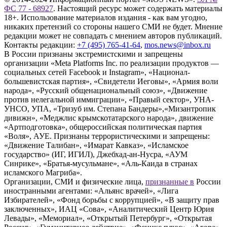
ФС 77 - 68927
. Настоящий ресурс может содержать материалы
18+. Использование материалов издания - как вам угодно,
никаких претензий со стороны нашего СМИ не будет. Мнение
редакции может не совпадать с мнением авторов публикаций.
Контакты редакции:
+7 (495) 765-41-64
,
mos.news@inbox.ru
В России признаны экстремистскими и запрещены
организации «Meta Platforms Inc. по реализации продуктов —
социальных сетей Facebook и Instagram», «Национал-
большевистская партия», «Свидетели Иеговы», «Армия воли
народа», «Русский общенациональный союз», «Движение
против нелегальной иммиграции», «Правый сектор», УНА-
УНСО, УПА, «Тризуб им. Степана Бандеры»,«Мизантропик
дивижн», «Меджлис крымскотатарского народа», движение
«Артподготовка», общероссийская политическая партия
«Воля», АУЕ. Признаны террористическими и запрещены:
«Движение Талибан», «Имарат Кавказ», «Исламское
государство» (ИГ, ИГИЛ), Джебхад-ан-Нусра, «АУМ
Синрике», «Братья-мусульмане», «Аль-Каида в странах
исламского Магриба».
Организации, СМИ и физические лица,
признанные в
России
иностранными агентами: «Альянс врачей», «Лига
Избирателей», «Фонд борьбы с коррупцией», «В защиту прав
заключенных», ИАЦ «Сова», «Аналитический Центр Юрия
Левады», «Мемориал», «Открытый Петербург», «Открытая