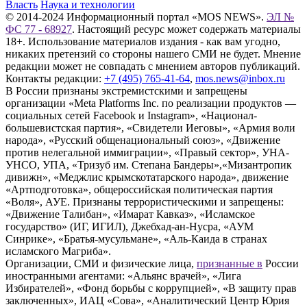
Власть
Наука и технологии
© 2014-2024 Информационный портал «MOS NEWS».
ЭЛ №
ФС 77 - 68927
. Настоящий ресурс может содержать материалы
18+. Использование материалов издания - как вам угодно,
никаких претензий со стороны нашего СМИ не будет. Мнение
редакции может не совпадать с мнением авторов публикаций.
Контакты редакции:
+7 (495) 765-41-64
,
mos.news@inbox.ru
В России признаны экстремистскими и запрещены
организации «Meta Platforms Inc. по реализации продуктов —
социальных сетей Facebook и Instagram», «Национал-
большевистская партия», «Свидетели Иеговы», «Армия воли
народа», «Русский общенациональный союз», «Движение
против нелегальной иммиграции», «Правый сектор», УНА-
УНСО, УПА, «Тризуб им. Степана Бандеры»,«Мизантропик
дивижн», «Меджлис крымскотатарского народа», движение
«Артподготовка», общероссийская политическая партия
«Воля», АУЕ. Признаны террористическими и запрещены:
«Движение Талибан», «Имарат Кавказ», «Исламское
государство» (ИГ, ИГИЛ), Джебхад-ан-Нусра, «АУМ
Синрике», «Братья-мусульмане», «Аль-Каида в странах
исламского Магриба».
Организации, СМИ и физические лица,
признанные в
России
иностранными агентами: «Альянс врачей», «Лига
Избирателей», «Фонд борьбы с коррупцией», «В защиту прав
заключенных», ИАЦ «Сова», «Аналитический Центр Юрия