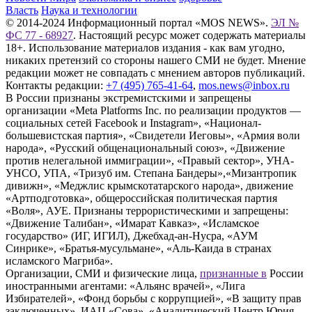
Власть
Наука и технологии
© 2014-2024 Информационный портал «MOS NEWS».
ЭЛ №
ФС 77 - 68927
. Настоящий ресурс может содержать материалы
18+. Использование материалов издания - как вам угодно,
никаких претензий со стороны нашего СМИ не будет. Мнение
редакции может не совпадать с мнением авторов публикаций.
Контакты редакции:
+7 (495) 765-41-64
,
mos.news@inbox.ru
В России признаны экстремистскими и запрещены
организации «Meta Platforms Inc. по реализации продуктов —
социальных сетей Facebook и Instagram», «Национал-
большевистская партия», «Свидетели Иеговы», «Армия воли
народа», «Русский общенациональный союз», «Движение
против нелегальной иммиграции», «Правый сектор», УНА-
УНСО, УПА, «Тризуб им. Степана Бандеры»,«Мизантропик
дивижн», «Меджлис крымскотатарского народа», движение
«Артподготовка», общероссийская политическая партия
«Воля», АУЕ. Признаны террористическими и запрещены:
«Движение Талибан», «Имарат Кавказ», «Исламское
государство» (ИГ, ИГИЛ), Джебхад-ан-Нусра, «АУМ
Синрике», «Братья-мусульмане», «Аль-Каида в странах
исламского Магриба».
Организации, СМИ и физические лица,
признанные в
России
иностранными агентами: «Альянс врачей», «Лига
Избирателей», «Фонд борьбы с коррупцией», «В защиту прав
заключенных», ИАЦ «Сова», «Аналитический Центр Юрия