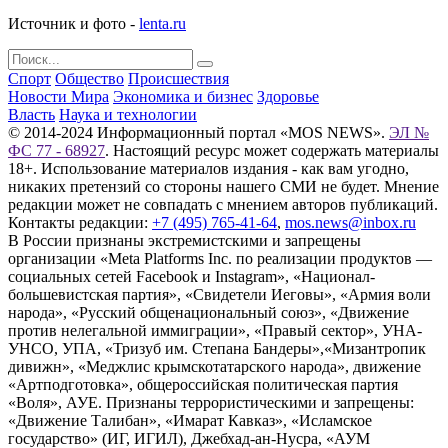
Источник и фото -
lenta.ru
Спорт
Общество
Происшествия
Новости Мира
Экономика и бизнес
Здоровье
Власть
Наука и технологии
© 2014-2024 Информационный портал «MOS NEWS».
ЭЛ №
ФС 77 - 68927
. Настоящий ресурс может содержать материалы
18+. Использование материалов издания - как вам угодно,
никаких претензий со стороны нашего СМИ не будет. Мнение
редакции может не совпадать с мнением авторов публикаций.
Контакты редакции:
+7 (495) 765-41-64
,
mos.news@inbox.ru
В России признаны экстремистскими и запрещены
организации «Meta Platforms Inc. по реализации продуктов —
социальных сетей Facebook и Instagram», «Национал-
большевистская партия», «Свидетели Иеговы», «Армия воли
народа», «Русский общенациональный союз», «Движение
против нелегальной иммиграции», «Правый сектор», УНА-
УНСО, УПА, «Тризуб им. Степана Бандеры»,«Мизантропик
дивижн», «Меджлис крымскотатарского народа», движение
«Артподготовка», общероссийская политическая партия
«Воля», АУЕ. Признаны террористическими и запрещены:
«Движение Талибан», «Имарат Кавказ», «Исламское
государство» (ИГ, ИГИЛ), Джебхад-ан-Нусра, «АУМ