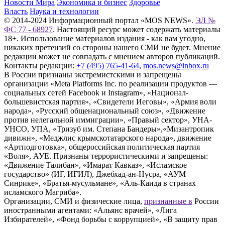
Новости Мира
Экономика и бизнес
Здоровье
Власть
Наука и технологии
© 2014-2024 Информационный портал «MOS NEWS».
ЭЛ №
ФС 77 - 68927
. Настоящий ресурс может содержать материалы
18+. Использование материалов издания - как вам угодно,
никаких претензий со стороны нашего СМИ не будет. Мнение
редакции может не совпадать с мнением авторов публикаций.
Контакты редакции:
+7 (495) 765-41-64
,
mos.news@inbox.ru
В России признаны экстремистскими и запрещены
организации «Meta Platforms Inc. по реализации продуктов —
социальных сетей Facebook и Instagram», «Национал-
большевистская партия», «Свидетели Иеговы», «Армия воли
народа», «Русский общенациональный союз», «Движение
против нелегальной иммиграции», «Правый сектор», УНА-
УНСО, УПА, «Тризуб им. Степана Бандеры»,«Мизантропик
дивижн», «Меджлис крымскотатарского народа», движение
«Артподготовка», общероссийская политическая партия
«Воля», АУЕ. Признаны террористическими и запрещены:
«Движение Талибан», «Имарат Кавказ», «Исламское
государство» (ИГ, ИГИЛ), Джебхад-ан-Нусра, «АУМ
Синрике», «Братья-мусульмане», «Аль-Каида в странах
исламского Магриба».
Организации, СМИ и физические лица,
признанные в
России
иностранными агентами: «Альянс врачей», «Лига
Избирателей», «Фонд борьбы с коррупцией», «В защиту прав