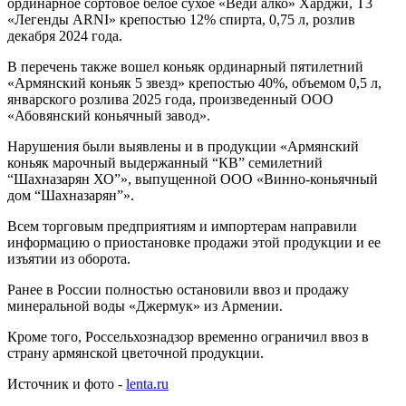
ординарное сортовое белое сухое «Веди алко» Харджи, Т3
«Легенды ARNI» крепостью 12% спирта, 0,75 л, розлив
декабря 2024 года.
В перечень также вошел коньяк ординарный пятилетний
«Армянский коньяк 5 звезд» крепостью 40%, объемом 0,5 л,
январского розлива 2025 года, произведенный ООО
«Абовянский коньячный завод».
Нарушения были выявлены и в продукции «Армянский
коньяк марочный выдержанный “КВ” семилетний
“Шахназарян ХО”», выпущенной ООО «Винно-коньячный
дом “Шахназарян”».
Всем торговым предприятиям и импортерам направили
информацию о приостановке продажи этой продукции и ее
изъятии из оборота.
Ранее в России полностью остановили ввоз и продажу
минеральной воды «Джермук» из Армении.
Кроме того, Россельхознадзор временно ограничил ввоз в
страну армянской цветочной продукции.
Источник и фото -
lenta.ru