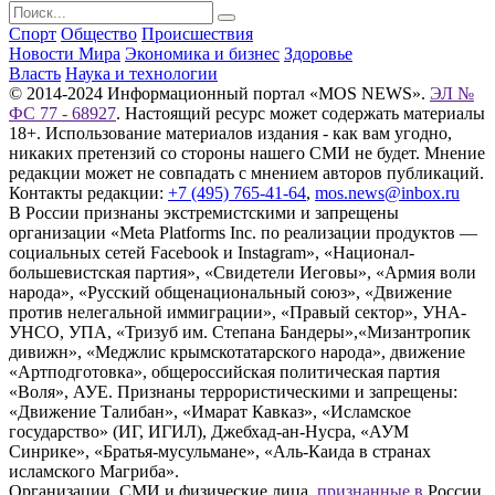
Спорт
Общество
Происшествия
Новости Мира
Экономика и бизнес
Здоровье
Власть
Наука и технологии
© 2014-2024 Информационный портал «MOS NEWS».
ЭЛ №
ФС 77 - 68927
. Настоящий ресурс может содержать материалы
18+. Использование материалов издания - как вам угодно,
никаких претензий со стороны нашего СМИ не будет. Мнение
редакции может не совпадать с мнением авторов публикаций.
Контакты редакции:
+7 (495) 765-41-64
,
mos.news@inbox.ru
В России признаны экстремистскими и запрещены
организации «Meta Platforms Inc. по реализации продуктов —
социальных сетей Facebook и Instagram», «Национал-
большевистская партия», «Свидетели Иеговы», «Армия воли
народа», «Русский общенациональный союз», «Движение
против нелегальной иммиграции», «Правый сектор», УНА-
УНСО, УПА, «Тризуб им. Степана Бандеры»,«Мизантропик
дивижн», «Меджлис крымскотатарского народа», движение
«Артподготовка», общероссийская политическая партия
«Воля», АУЕ. Признаны террористическими и запрещены:
«Движение Талибан», «Имарат Кавказ», «Исламское
государство» (ИГ, ИГИЛ), Джебхад-ан-Нусра, «АУМ
Синрике», «Братья-мусульмане», «Аль-Каида в странах
исламского Магриба».
Организации, СМИ и физические лица,
признанные в
России