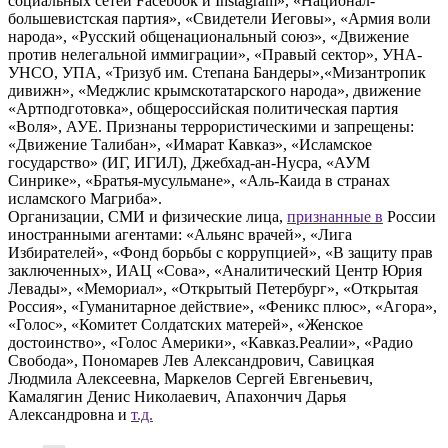
социальных сетей Facebook и Instagram», «Национал-
большевистская партия», «Свидетели Иеговы», «Армия воли
народа», «Русский общенациональный союз», «Движение
против нелегальной иммиграции», «Правый сектор», УНА-
УНСО, УПА, «Тризуб им. Степана Бандеры»,«Мизантропик
дивижн», «Меджлис крымскотатарского народа», движение
«Артподготовка», общероссийская политическая партия
«Воля», АУЕ. Признаны террористическими и запрещены:
«Движение Талибан», «Имарат Кавказ», «Исламское
государство» (ИГ, ИГИЛ), Джебхад-ан-Нусра, «АУМ
Синрике», «Братья-мусульмане», «Аль-Каида в странах
исламского Магриба».
Организации, СМИ и физические лица,
признанные в
России
иностранными агентами: «Альянс врачей», «Лига
Избирателей», «Фонд борьбы с коррупцией», «В защиту прав
заключенных», ИАЦ «Сова», «Аналитический Центр Юрия
Левады», «Мемориал», «Открытый Петербург», «Открытая
Россия», «Гуманитарное действие», «Феникс плюс», «Агора»,
«Голос», «Комитет Солдатских матерей», «Женское
достоинство», «Голос Америки», «Кавказ.Реалии», «Радио
Свобода», Пономарев Лев Александрович, Савицкая
Людмила Алексеевна, Маркелов Сергей Евгеньевич,
Камалягин Денис Николаевич, Апахончич Дарья
Александровна и
т.д.