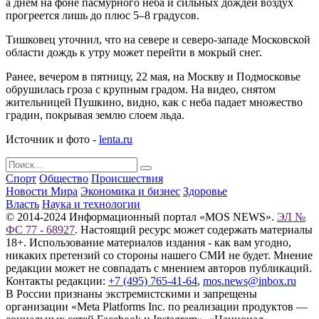
а днем на фоне пасмурного неба и сильных дождей воздух
прогреется лишь до плюс 5–8 градусов.
Тишковец уточнил, что на севере и северо-западе Московской
области дождь к утру может перейти в мокрый снег.
Ранее, вечером в пятницу, 22 мая, на Москву и Подмосковье
обрушилась гроза с крупным градом. На видео, снятом
жительницей Пушкино, видно, как с неба падает множество
градин, покрывая землю слоем льда.
Источник и фото -
lenta.ru
Спорт
Общество
Происшествия
Новости Мира
Экономика и бизнес
Здоровье
Власть
Наука и технологии
© 2014-2024 Информационный портал «MOS NEWS».
ЭЛ №
ФС 77 - 68927
. Настоящий ресурс может содержать материалы
18+. Использование материалов издания - как вам угодно,
никаких претензий со стороны нашего СМИ не будет. Мнение
редакции может не совпадать с мнением авторов публикаций.
Контакты редакции:
+7 (495) 765-41-64
,
mos.news@inbox.ru
В России признаны экстремистскими и запрещены
организации «Meta Platforms Inc. по реализации продуктов —