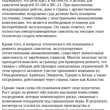
подчеркнул, что речь идет, в частности, о деталях для
самолетов моделей SJ-100 и МС-21. При выполнении
международных рейсов, даже в страны с дружественными
отношениями, воздушные суда должны быть оснащены
системами, совместимыми с иностранными авиационными
комплексами, что является необходимым условием для
бесперебойной эксплуатации. Он также отметил, что
полностью импортозамещенные самолеты на текущем этапе
технически создать невозможно.
Кроме того, в вопросах технического обслуживания и
ремонта западных самолетов, эксплуатируемых
отечественными авиакомпаниями, существует значительная
зависимость от зарубежных сервисов. Многие запасные части
приходится вывозить за границу для проведения ремонта, что
связано с обходом действующих санкционных ограничений. В
этом процессе активное участие принимают компании из
Объединенных Арабских Эмиратов, Турции и Китая, а также
посредники, работающие через страны, такие как Казахстан.
Однако такая схема обслуживания имеет свои недостатки.
Рост затрат на ремонт обусловлен высокими комиссиями
посредников, которые компенсируют риски, связанные с
возможным попаданием под санкционные меры. В результате,
несмотря на усилия по локализации производства и
техническому развитию, отечественная авиация продолжает