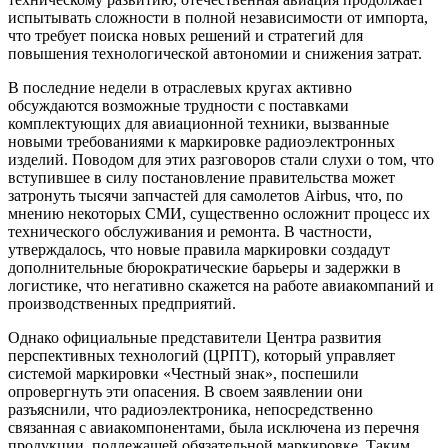
испытывать сложности в полной независимости от импорта,
что требует поиска новых решений и стратегий для
повышения технологической автономии и снижения затрат.
В последние недели в отраслевых кругах активно
обсуждаются возможные трудности с поставками
комплектующих для авиационной техники, вызванные
новыми требованиями к маркировке радиоэлектронных
изделий. Поводом для этих разговоров стали слухи о том, что
вступившее в силу постановление правительства может
затронуть тысячи запчастей для самолетов Airbus, что, по
мнению некоторых СМИ, существенно осложнит процесс их
технического обслуживания и ремонта. В частности,
утверждалось, что новые правила маркировки создадут
дополнительные бюрократические барьеры и задержки в
логистике, что негативно скажется на работе авиакомпаний и
производственных предприятий.
Однако официальные представители Центра развития
перспективных технологий (ЦРПТ), который управляет
системой маркировки «Честный знак», поспешили
опровергнуть эти опасения. В своем заявлении они
разъяснили, что радиоэлектроника, непосредственно
связанная с авиакомпонентами, была исключена из перечня
продукции, подлежащей обязательной маркировке. Таким