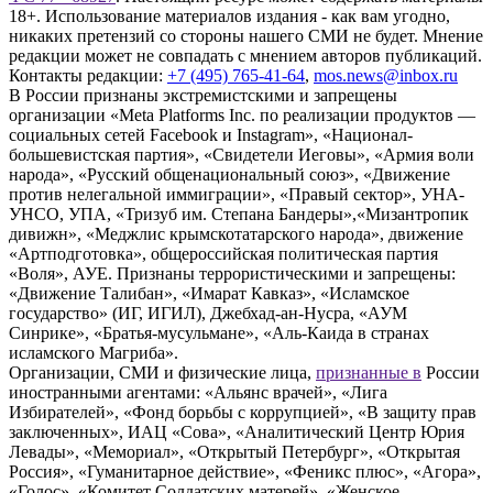
18+. Использование материалов издания - как вам угодно,
никаких претензий со стороны нашего СМИ не будет. Мнение
редакции может не совпадать с мнением авторов публикаций.
Контакты редакции:
+7 (495) 765-41-64
,
mos.news@inbox.ru
В России признаны экстремистскими и запрещены
организации «Meta Platforms Inc. по реализации продуктов —
социальных сетей Facebook и Instagram», «Национал-
большевистская партия», «Свидетели Иеговы», «Армия воли
народа», «Русский общенациональный союз», «Движение
против нелегальной иммиграции», «Правый сектор», УНА-
УНСО, УПА, «Тризуб им. Степана Бандеры»,«Мизантропик
дивижн», «Меджлис крымскотатарского народа», движение
«Артподготовка», общероссийская политическая партия
«Воля», АУЕ. Признаны террористическими и запрещены:
«Движение Талибан», «Имарат Кавказ», «Исламское
государство» (ИГ, ИГИЛ), Джебхад-ан-Нусра, «АУМ
Синрике», «Братья-мусульмане», «Аль-Каида в странах
исламского Магриба».
Организации, СМИ и физические лица,
признанные в
России
иностранными агентами: «Альянс врачей», «Лига
Избирателей», «Фонд борьбы с коррупцией», «В защиту прав
заключенных», ИАЦ «Сова», «Аналитический Центр Юрия
Левады», «Мемориал», «Открытый Петербург», «Открытая
Россия», «Гуманитарное действие», «Феникс плюс», «Агора»,
«Голос», «Комитет Солдатских матерей», «Женское