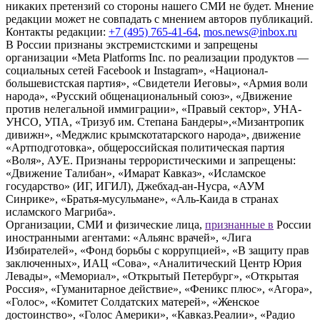
никаких претензий со стороны нашего СМИ не будет. Мнение
редакции может не совпадать с мнением авторов публикаций.
Контакты редакции:
+7 (495) 765-41-64
,
mos.news@inbox.ru
В России признаны экстремистскими и запрещены
организации «Meta Platforms Inc. по реализации продуктов —
социальных сетей Facebook и Instagram», «Национал-
большевистская партия», «Свидетели Иеговы», «Армия воли
народа», «Русский общенациональный союз», «Движение
против нелегальной иммиграции», «Правый сектор», УНА-
УНСО, УПА, «Тризуб им. Степана Бандеры»,«Мизантропик
дивижн», «Меджлис крымскотатарского народа», движение
«Артподготовка», общероссийская политическая партия
«Воля», АУЕ. Признаны террористическими и запрещены:
«Движение Талибан», «Имарат Кавказ», «Исламское
государство» (ИГ, ИГИЛ), Джебхад-ан-Нусра, «АУМ
Синрике», «Братья-мусульмане», «Аль-Каида в странах
исламского Магриба».
Организации, СМИ и физические лица,
признанные в
России
иностранными агентами: «Альянс врачей», «Лига
Избирателей», «Фонд борьбы с коррупцией», «В защиту прав
заключенных», ИАЦ «Сова», «Аналитический Центр Юрия
Левады», «Мемориал», «Открытый Петербург», «Открытая
Россия», «Гуманитарное действие», «Феникс плюс», «Агора»,
«Голос», «Комитет Солдатских матерей», «Женское
достоинство», «Голос Америки», «Кавказ.Реалии», «Радио