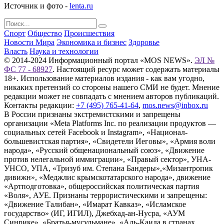
Источник и фото -
lenta.ru
Спорт
Общество
Происшествия
Новости Мира
Экономика и бизнес
Здоровье
Власть
Наука и технологии
© 2014-2024 Информационный портал «MOS NEWS».
ЭЛ №
ФС 77 - 68927
. Настоящий ресурс может содержать материалы
18+. Использование материалов издания - как вам угодно,
никаких претензий со стороны нашего СМИ не будет. Мнение
редакции может не совпадать с мнением авторов публикаций.
Контакты редакции:
+7 (495) 765-41-64
,
mos.news@inbox.ru
В России признаны экстремистскими и запрещены
организации «Meta Platforms Inc. по реализации продуктов —
социальных сетей Facebook и Instagram», «Национал-
большевистская партия», «Свидетели Иеговы», «Армия воли
народа», «Русский общенациональный союз», «Движение
против нелегальной иммиграции», «Правый сектор», УНА-
УНСО, УПА, «Тризуб им. Степана Бандеры»,«Мизантропик
дивижн», «Меджлис крымскотатарского народа», движение
«Артподготовка», общероссийская политическая партия
«Воля», АУЕ. Признаны террористическими и запрещены:
«Движение Талибан», «Имарат Кавказ», «Исламское
государство» (ИГ, ИГИЛ), Джебхад-ан-Нусра, «АУМ
Синрике», «Братья-мусульмане», «Аль-Каида в странах