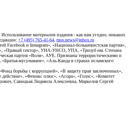
 Использование материалов издания - как вам угодно, никаких
редакции:
+7 (495) 765-41-64
,
mos.news@inbox.ru
ей Facebook и Instagram», «Национал-большевистская партия»,
», «Правый сектор», УНА-УНСО, УПА, «Тризуб им. Степана
ческая партия «Воля», АУЕ. Признаны террористическими и
«Братья-мусульмане», «Аль-Каида в странах исламского
«Фонд борьбы с коррупцией», «В защиту прав заключенных»,
действие», «Феникс плюс», «Агора», «Голос», «Комитет
дрович, Савицкая Людмила Алексеевна, Маркелов Сергей