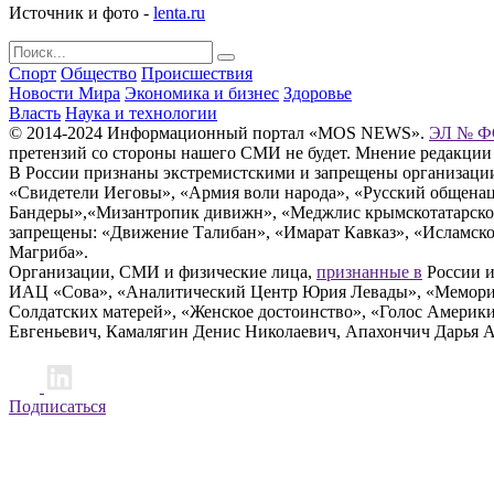
Источник и фото -
lenta.ru
Спорт
Общество
Происшествия
Новости Мира
Экономика и бизнес
Здоровье
Власть
Наука и технологии
© 2014-2024 Информационный портал «MOS NEWS».
ЭЛ № ФС
претензий со стороны нашего СМИ не будет. Мнение редакции
В России признаны экстремистскими и запрещены организации «
«Свидетели Иеговы», «Армия воли народа», «Русский общена
Бандеры»,«Мизантропик дивижн», «Меджлис крымскотатарског
запрещены: «Движение Талибан», «Имарат Кавказ», «Исламское
Магриба».
Организации, СМИ и физические лица,
признанные в
России и
ИАЦ «Сова», «Аналитический Центр Юрия Левады», «Мемориал
Солдатских матерей», «Женское достоинство», «Голос Америк
Евгеньевич, Камалягин Денис Николаевич, Апахончич Дарья 
Подписаться