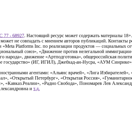
 77 - 68927
. Настоящий ресурс может содержать материалы 18+.
 может не совпадать с мнением авторов публикаций. Контакты 
Meta Platforms Inc. по реализации продуктов — социальных сет
циональный союз», «Движение против нелегальной иммиграции
о народа», движение «Артподготовка», общероссийская полити
 государство» (ИГ, ИГИЛ), Джебхад-ан-Нусра, «АУМ Синрике», 
ностранными агентами: «Альянс врачей», «Лига Избирателей», 
», «Открытый Петербург», «Открытая Россия», «Гуманитарное 
и», «Кавказ.Реалии», «Радио Свобода», Пономарев Лев Алексан
Александровна и
т.д.