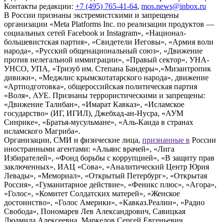
Контакты редакции:
+7 (495) 765-41-64
,
mos.news@inbox.ru
В России признаны экстремистскими и запрещены
организации «Meta Platforms Inc. по реализации продуктов —
социальных сетей Facebook и Instagram», «Национал-
большевистская партия», «Свидетели Иеговы», «Армия воли
народа», «Русский общенациональный союз», «Движение
против нелегальной иммиграции», «Правый сектор», УНА-
УНСО, УПА, «Тризуб им. Степана Бандеры»,«Мизантропик
дивижн», «Меджлис крымскотатарского народа», движение
«Артподготовка», общероссийская политическая партия
«Воля», АУЕ. Признаны террористическими и запрещены:
«Движение Талибан», «Имарат Кавказ», «Исламское
государство» (ИГ, ИГИЛ), Джебхад-ан-Нусра, «АУМ
Синрике», «Братья-мусульмане», «Аль-Каида в странах
исламского Магриба».
Организации, СМИ и физические лица,
признанные в
России
иностранными агентами: «Альянс врачей», «Лига
Избирателей», «Фонд борьбы с коррупцией», «В защиту прав
заключенных», ИАЦ «Сова», «Аналитический Центр Юрия
Левады», «Мемориал», «Открытый Петербург», «Открытая
Россия», «Гуманитарное действие», «Феникс плюс», «Агора»,
«Голос», «Комитет Солдатских матерей», «Женское
достоинство», «Голос Америки», «Кавказ.Реалии», «Радио
Свобода», Пономарев Лев Александрович, Савицкая
Людмила Алексеевна, Маркелов Сергей Евгеньевич,