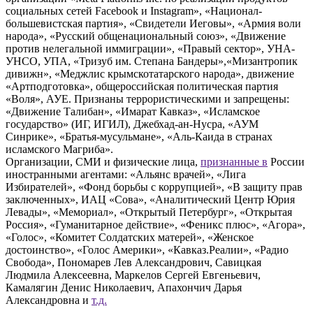
социальных сетей Facebook и Instagram», «Национал-
большевистская партия», «Свидетели Иеговы», «Армия воли
народа», «Русский общенациональный союз», «Движение
против нелегальной иммиграции», «Правый сектор», УНА-
УНСО, УПА, «Тризуб им. Степана Бандеры»,«Мизантропик
дивижн», «Меджлис крымскотатарского народа», движение
«Артподготовка», общероссийская политическая партия
«Воля», АУЕ. Признаны террористическими и запрещены:
«Движение Талибан», «Имарат Кавказ», «Исламское
государство» (ИГ, ИГИЛ), Джебхад-ан-Нусра, «АУМ
Синрике», «Братья-мусульмане», «Аль-Каида в странах
исламского Магриба».
Организации, СМИ и физические лица,
признанные в
России
иностранными агентами: «Альянс врачей», «Лига
Избирателей», «Фонд борьбы с коррупцией», «В защиту прав
заключенных», ИАЦ «Сова», «Аналитический Центр Юрия
Левады», «Мемориал», «Открытый Петербург», «Открытая
Россия», «Гуманитарное действие», «Феникс плюс», «Агора»,
«Голос», «Комитет Солдатских матерей», «Женское
достоинство», «Голос Америки», «Кавказ.Реалии», «Радио
Свобода», Пономарев Лев Александрович, Савицкая
Людмила Алексеевна, Маркелов Сергей Евгеньевич,
Камалягин Денис Николаевич, Апахончич Дарья
Александровна и
т.д.