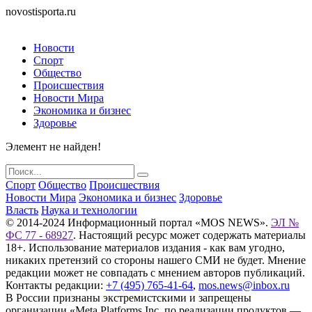
novostisporta.ru
Новости
Спорт
Общество
Происшествия
Новости Мира
Экономика и бизнес
Здоровье
Элемент не найден!
Спорт
Общество
Происшествия
Новости Мира
Экономика и бизнес
Здоровье
Власть
Наука и технологии
© 2014-2024 Информационный портал «MOS NEWS».
ЭЛ №
ФС 77 - 68927
. Настоящий ресурс может содержать материалы
18+. Использование материалов издания - как вам угодно,
никаких претензий со стороны нашего СМИ не будет. Мнение
редакции может не совпадать с мнением авторов публикаций.
Контакты редакции:
+7 (495) 765-41-64
,
mos.news@inbox.ru
В России признаны экстремистскими и запрещены
организации «Meta Platforms Inc. по реализации продуктов —