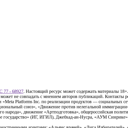
 77 - 68927
. Настоящий ресурс может содержать материалы 18+.
 может не совпадать с мнением авторов публикаций. Контакты 
Meta Platforms Inc. по реализации продуктов — социальных сет
циональный союз», «Движение против нелегальной иммиграции
о народа», движение «Артподготовка», общероссийская полити
 государство» (ИГ, ИГИЛ), Джебхад-ан-Нусра, «АУМ Синрике», 
ностранными агентами: «Альянс врачей», «Лига Избирателей», 