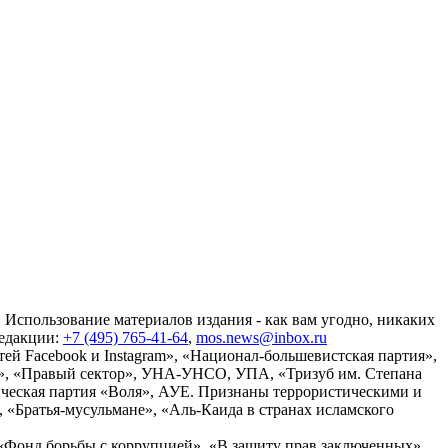
 Использование материалов издания - как вам угодно, никаких
редакции:
+7 (495) 765-41-64
,
mos.news@inbox.ru
ей Facebook и Instagram», «Национал-большевистская партия»,
», «Правый сектор», УНА-УНСО, УПА, «Тризуб им. Степана
ческая партия «Воля», АУЕ. Признаны террористическими и
«Братья-мусульмане», «Аль-Каида в странах исламского
«Фонд борьбы с коррупцией», «В защиту прав заключенных»,