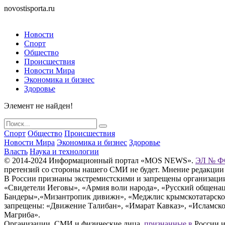
novostisporta.ru
Новости
Спорт
Общество
Происшествия
Новости Мира
Экономика и бизнес
Здоровье
Элемент не найден!
Спорт
Общество
Происшествия
Новости Мира
Экономика и бизнес
Здоровье
Власть
Наука и технологии
© 2014-2024 Информационный портал «MOS NEWS».
ЭЛ № ФС
претензий со стороны нашего СМИ не будет. Мнение редакции
В России признаны экстремистскими и запрещены организации «
«Свидетели Иеговы», «Армия воли народа», «Русский общена
Бандеры»,«Мизантропик дивижн», «Меджлис крымскотатарског
запрещены: «Движение Талибан», «Имарат Кавказ», «Исламское
Магриба».
Организации, СМИ и физические лица,
признанные в
России и