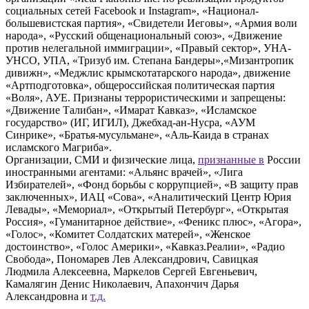
социальных сетей Facebook и Instagram», «Национал-
большевистская партия», «Свидетели Иеговы», «Армия воли
народа», «Русский общенациональный союз», «Движение
против нелегальной иммиграции», «Правый сектор», УНА-
УНСО, УПА, «Тризуб им. Степана Бандеры»,«Мизантропик
дивижн», «Меджлис крымскотатарского народа», движение
«Артподготовка», общероссийская политическая партия
«Воля», АУЕ. Признаны террористическими и запрещены:
«Движение Талибан», «Имарат Кавказ», «Исламское
государство» (ИГ, ИГИЛ), Джебхад-ан-Нусра, «АУМ
Синрике», «Братья-мусульмане», «Аль-Каида в странах
исламского Магриба».
Организации, СМИ и физические лица,
признанные в
России
иностранными агентами: «Альянс врачей», «Лига
Избирателей», «Фонд борьбы с коррупцией», «В защиту прав
заключенных», ИАЦ «Сова», «Аналитический Центр Юрия
Левады», «Мемориал», «Открытый Петербург», «Открытая
Россия», «Гуманитарное действие», «Феникс плюс», «Агора»,
«Голос», «Комитет Солдатских матерей», «Женское
достоинство», «Голос Америки», «Кавказ.Реалии», «Радио
Свобода», Пономарев Лев Александрович, Савицкая
Людмила Алексеевна, Маркелов Сергей Евгеньевич,
Камалягин Денис Николаевич, Апахончич Дарья
Александровна и
т.д.