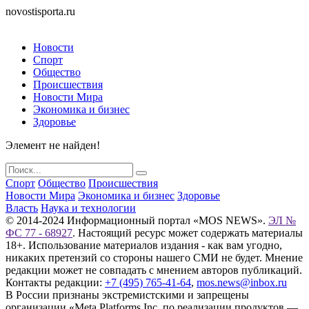
novostisporta.ru
Новости
Спорт
Общество
Происшествия
Новости Мира
Экономика и бизнес
Здоровье
Элемент не найден!
Спорт
Общество
Происшествия
Новости Мира
Экономика и бизнес
Здоровье
Власть
Наука и технологии
© 2014-2024 Информационный портал «MOS NEWS».
ЭЛ №
ФС 77 - 68927
. Настоящий ресурс может содержать материалы
18+. Использование материалов издания - как вам угодно,
никаких претензий со стороны нашего СМИ не будет. Мнение
редакции может не совпадать с мнением авторов публикаций.
Контакты редакции:
+7 (495) 765-41-64
,
mos.news@inbox.ru
В России признаны экстремистскими и запрещены
организации «Meta Platforms Inc. по реализации продуктов —