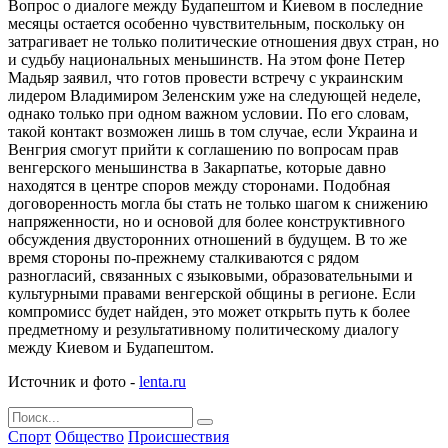
Вопрос о диалоге между Будапештом и Киевом в последние
месяцы остается особенно чувствительным, поскольку он
затрагивает не только политические отношения двух стран, но
и судьбу национальных меньшинств. На этом фоне Петер
Мадьяр заявил, что готов провести встречу с украинским
лидером Владимиром Зеленским уже на следующей неделе,
однако только при одном важном условии. По его словам,
такой контакт возможен лишь в том случае, если Украина и
Венгрия смогут прийти к соглашению по вопросам прав
венгерского меньшинства в Закарпатье, которые давно
находятся в центре споров между сторонами. Подобная
договоренность могла бы стать не только шагом к снижению
напряженности, но и основой для более конструктивного
обсуждения двусторонних отношений в будущем. В то же
время стороны по-прежнему сталкиваются с рядом
разногласий, связанных с языковыми, образовательными и
культурными правами венгерской общины в регионе. Если
компромисс будет найден, это может открыть путь к более
предметному и результативному политическому диалогу
между Киевом и Будапештом.
Источник и фото -
lenta.ru
Спорт
Общество
Происшествия