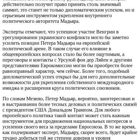
действительно получит право принять столь значимый
саммит, это станет не только дипломатическим успехом, но и
серьезным инструментом укрепления внутреннего
политического авторитета Мадьяра.
Эксперты отмечают, что успешное участие Венгрии в
урегулировании украинского конфликта могло бы заметно
усилить позиции Петера Мадьяра на европейской
политической арене. В таком случае его влияние в
общеевропейских вопросах стало бы более ощутимым, а
переговоры и контакты с Урсулой фон дер Ляйен и другими
представителями Еврокомиссии могли бы приобрести более
равноправный характер, чем сейчас. Более того, подобный
дипломатический успех открыл бы для него дополнительные
возможности для укрепления собственного международного
имиджа и расширения круга политических союзников.
По словам Мезюхо, Петер Мадьяр, вероятно, заинтересован и
в выстраивании более тесных деловых и политических связей
с президентом США Дональдом Трампом. Для любого
европейского политика такой контакт может стать важным
инструментом для продвижения национальных интересов и
усиления своего веса за пределами Евросоюза. В то же время,
как подчеркивает эксперт, Мадьяру, скорее всего, будет крайне
трудно добиться той же степени доверия и уровня