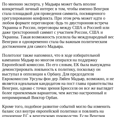
По мнению эксперта, у Мадьяра может быть вполне
конкретный личный интерес в том, чтобы именно Венгрия
стала площадкой для проведения саммита, посвященного
урегулированию конфликта. При этом речь может идти о
любом формате переговоров: будь то двусторонняя встреча
Украины и России, переговоры между США и Россией или
даже трехсторонний саммит с участием России, США и
Украины. Такая возможность усилила бы международный вес
Венгрии и одновременно стала бы важным политическим
достижением для самого Мадьяра.
Политолог также напомнил, что в ходе избирательной
кампании Мадьяр во многом опирался на поддержку
Европейской комиссии. По его словам, ЕК была вынуждена
демонстрировать лояльность к политику, поскольку он
выступал в оппозиции к Орбану. Для председателя
Еврокомиссии Урсулы фон дер Ляйен Мадьяр, возможно, и не
является идеальным кандидатом на пост главы правительства
Венгрии, однако с точки зрения Брюсселя он все же выглядит
более приемлемым вариантом, чем жестко настроенный и
непримиримый Виктор Орбан.
Кроме того, подобное развитие событий могло бы изменить
баланс сил внутри европейской политики и повлиять на
отношение ЕС к венгерскому руководству. Если Венгрия