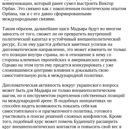
коммуникации, который ранее сумел выстроить Виктор
Орбан. Это связано как с накопленным политическим опытом
Орбана, так и с его давно сформированными
международными связями.
Таким образом, дальнейшие шаги Мадьяра будут во многом
зависеть от того, сможет ли он превратить внутренний
политический капитал в устойчивый внешнеполитический
ресурс. Если ему удастся добиться заметных успехов на
дипломатическом направлении, это может изменить не только
его позиции внутри страны, но и отношение к нему со
стороны ключевых европейских и американских игроков.
Однако на этом пути ему придется конкурировать с уже
сложившимися центрами влияния и доказывать свою
самостоятельную роль в международной политике.
Дипломатическая активность вокруг украинского вопроса
может быть для Мадьяра не только внешнеполитическим
шагом, но и инструментом укрепления собственных позиций
на международной арене. В подобных инициативах он
способен видеть возможность показать себя как
самостоятельного и прагматичного политика, готового
участвовать в поиске решений сложных конфликтов. Кроме
того, подобный курс может помочь Будапешту расширить
круг внешнеполитических контактов и повысить свой вес в