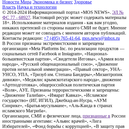
Новости Мира
Экономика и бизнес
Здоровье
Власть
Наука и технологии
© 2014-2024 Информационный портал «MOS NEWS».
ЭЛ №
ФС 77 - 68927
. Настоящий ресурс может содержать материалы
18+. Использование материалов издания - как вам угодно,
никаких претензий со стороны нашего СМИ не будет. Мнение
редакции может не совпадать с мнением авторов публикаций.
Контакты редакции:
+7 (495) 765-41-64
,
mos.news@inbox.ru
В России признаны экстремистскими и запрещены
организации «Meta Platforms Inc. по реализации продуктов —
социальных сетей Facebook и Instagram», «Национал-
большевистская партия», «Свидетели Иеговы», «Армия воли
народа», «Русский общенациональный союз», «Движение
против нелегальной иммиграции», «Правый сектор», УНА-
УНСО, УПА, «Тризуб им. Степана Бандеры»,«Мизантропик
дивижн», «Меджлис крымскотатарского народа», движение
«Артподготовка», общероссийская политическая партия
«Воля», АУЕ. Признаны террористическими и запрещены:
«Движение Талибан», «Имарат Кавказ», «Исламское
государство» (ИГ, ИГИЛ), Джебхад-ан-Нусра, «АУМ
Синрике», «Братья-мусульмане», «Аль-Каида в странах
исламского Магриба».
Организации, СМИ и физические лица,
признанные в
России
иностранными агентами: «Альянс врачей», «Лига
Избирателей», «Фонд борьбы с коррупцией», «В защиту прав