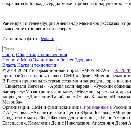
сокращаться. Блокада сердца может привести к нарушению серд
Ранее врач и телеведущий Александр Мясников рассказал о прив
выяснение отношений по вечерам.
Источник и фото -
lenta.ru
Спорт
Общество
Происшествия
Новости Мира
Экономика и бизнес
Здоровье
Власть
Наука и технологии
© 2014-2024 Информационный портал «MOS NEWS».
ЭЛ № ФС
претензий со стороны нашего СМИ не будет. Мнение редакции
В России признаны экстремистскими и запрещены организации «
«Свидетели Иеговы», «Армия воли народа», «Русский общена
Бандеры»,«Мизантропик дивижн», «Меджлис крымскотатарског
запрещены: «Движение Талибан», «Имарат Кавказ», «Исламское
Магриба».
Организации, СМИ и физические лица,
признанные в
России и
ИАЦ «Сова», «Аналитический Центр Юрия Левады», «Мемориал
Солдатских матерей», «Женское достоинство», «Голос Америк
Евгеньевич, Камалягин Денис Николаевич, Апахончич Дарья 