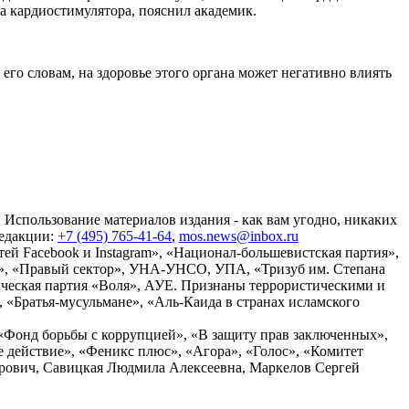
а кардиостимулятора, пояснил академик.
его словам, на здоровье этого органа может негативно влиять
 Использование материалов издания - как вам угодно, никаких
редакции:
+7 (495) 765-41-64
,
mos.news@inbox.ru
ей Facebook и Instagram», «Национал-большевистская партия»,
», «Правый сектор», УНА-УНСО, УПА, «Тризуб им. Степана
ческая партия «Воля», АУЕ. Признаны террористическими и
«Братья-мусульмане», «Аль-Каида в странах исламского
«Фонд борьбы с коррупцией», «В защиту прав заключенных»,
действие», «Феникс плюс», «Агора», «Голос», «Комитет
дрович, Савицкая Людмила Алексеевна, Маркелов Сергей