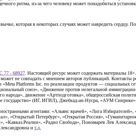
ечного ритма, из-за чего человеку может понадобиться установк
ычке, которая в некоторых случаях может навредить сердцу. По 
 77 - 68927
. Настоящий ресурс может содержать материалы 18+.
 может не совпадать с мнением авторов публикаций. Контакты 
Meta Platforms Inc. по реализации продуктов — социальных сет
циональный союз», «Движение против нелегальной иммиграции
о народа», движение «Артподготовка», общероссийская полити
 государство» (ИГ, ИГИЛ), Джебхад-ан-Нусра, «АУМ Синрике», 
ностранными агентами: «Альянс врачей», «Лига Избирателей», 
», «Открытый Петербург», «Открытая Россия», «Гуманитарное 
и», «Кавказ.Реалии», «Радио Свобода», Пономарев Лев Алексан
Александровна и
т.д.