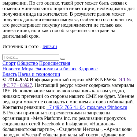
выражении. По его оценке, такой рост может быть связан с
отменой минимального порога инвестиций, необходимого для
получения вида на жительство. В результате рынок может
получить дополнительный импульс, особенно со стороны тех,
кто рассматривает покупку недвижимости не только как
инвестицию, но и как способ закрепиться в стране на
длительный срок.
Источник и фото -
lenta.ru
Спорт
Общество
Происшествия
Новости Мира
Экономика и бизнес
Здоровье
Власть
Наука и технологии
© 2014-2024 Информационный портал «MOS NEWS».
ЭЛ №
ФС 77 - 68927
. Настоящий ресурс может содержать материалы
18+. Использование материалов издания - как вам угодно,
никаких претензий со стороны нашего СМИ не будет. Мнение
редакции может не совпадать с мнением авторов публикаций.
Контакты редакции:
+7 (495) 765-41-64
,
mos.news@inbox.ru
В России признаны экстремистскими и запрещены
организации «Meta Platforms Inc. по реализации продуктов —
социальных сетей Facebook и Instagram», «Национал-
большевистская партия», «Свидетели Иеговы», «Армия воли
народа», «Русский общенациональный союз», «Движение