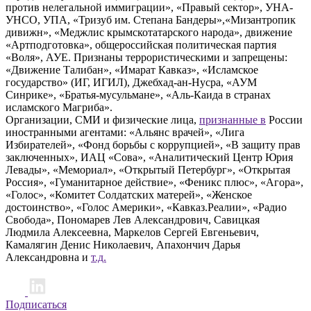
против нелегальной иммиграции», «Правый сектор», УНА-
УНСО, УПА, «Тризуб им. Степана Бандеры»,«Мизантропик
дивижн», «Меджлис крымскотатарского народа», движение
«Артподготовка», общероссийская политическая партия
«Воля», АУЕ. Признаны террористическими и запрещены:
«Движение Талибан», «Имарат Кавказ», «Исламское
государство» (ИГ, ИГИЛ), Джебхад-ан-Нусра, «АУМ
Синрике», «Братья-мусульмане», «Аль-Каида в странах
исламского Магриба».
Организации, СМИ и физические лица,
признанные в
России
иностранными агентами: «Альянс врачей», «Лига
Избирателей», «Фонд борьбы с коррупцией», «В защиту прав
заключенных», ИАЦ «Сова», «Аналитический Центр Юрия
Левады», «Мемориал», «Открытый Петербург», «Открытая
Россия», «Гуманитарное действие», «Феникс плюс», «Агора»,
«Голос», «Комитет Солдатских матерей», «Женское
достоинство», «Голос Америки», «Кавказ.Реалии», «Радио
Свобода», Пономарев Лев Александрович, Савицкая
Людмила Алексеевна, Маркелов Сергей Евгеньевич,
Камалягин Денис Николаевич, Апахончич Дарья
Александровна и
т.д.
Подписаться