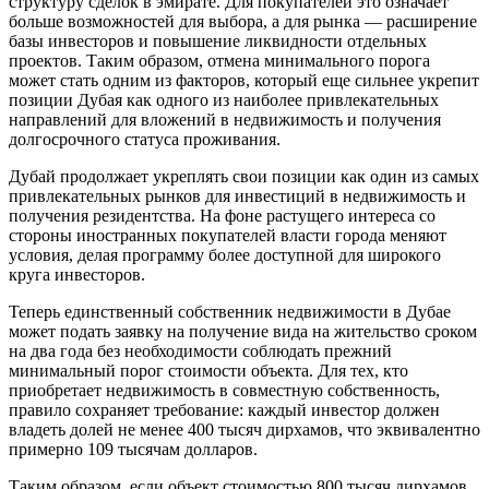
структуру сделок в эмирате. Для покупателей это означает
больше возможностей для выбора, а для рынка — расширение
базы инвесторов и повышение ликвидности отдельных
проектов. Таким образом, отмена минимального порога
может стать одним из факторов, который еще сильнее укрепит
позиции Дубая как одного из наиболее привлекательных
направлений для вложений в недвижимость и получения
долгосрочного статуса проживания.
Дубай продолжает укреплять свои позиции как один из самых
привлекательных рынков для инвестиций в недвижимость и
получения резидентства. На фоне растущего интереса со
стороны иностранных покупателей власти города меняют
условия, делая программу более доступной для широкого
круга инвесторов.
Теперь единственный собственник недвижимости в Дубае
может подать заявку на получение вида на жительство сроком
на два года без необходимости соблюдать прежний
минимальный порог стоимости объекта. Для тех, кто
приобретает недвижимость в совместную собственность,
правило сохраняет требование: каждый инвестор должен
владеть долей не менее 400 тысяч дирхамов, что эквивалентно
примерно 109 тысячам долларов.
Таким образом, если объект стоимостью 800 тысяч дирхамов