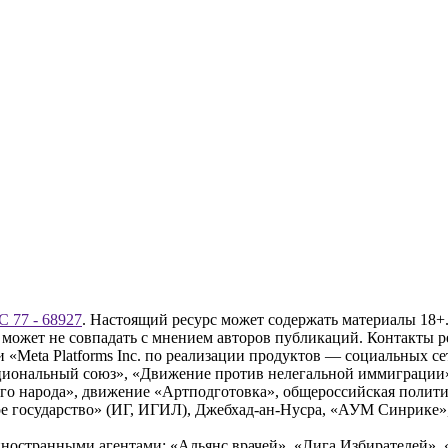
 77 - 68927
. Настоящий ресурс может содержать материалы 18+.
 может не совпадать с мнением авторов публикаций. Контакты 
Meta Platforms Inc. по реализации продуктов — социальных сет
циональный союз», «Движение против нелегальной иммиграции
о народа», движение «Артподготовка», общероссийская полити
 государство» (ИГ, ИГИЛ), Джебхад-ан-Нусра, «АУМ Синрике», 
ностранными агентами: «Альянс врачей», «Лига Избирателей», 