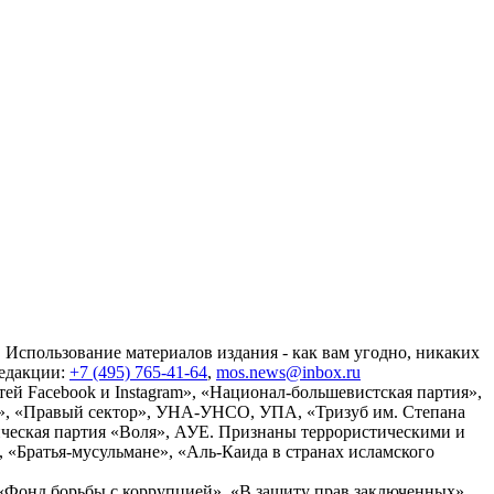
 Использование материалов издания - как вам угодно, никаких
редакции:
+7 (495) 765-41-64
,
mos.news@inbox.ru
ей Facebook и Instagram», «Национал-большевистская партия»,
», «Правый сектор», УНА-УНСО, УПА, «Тризуб им. Степана
ческая партия «Воля», АУЕ. Признаны террористическими и
«Братья-мусульмане», «Аль-Каида в странах исламского
«Фонд борьбы с коррупцией», «В защиту прав заключенных»,