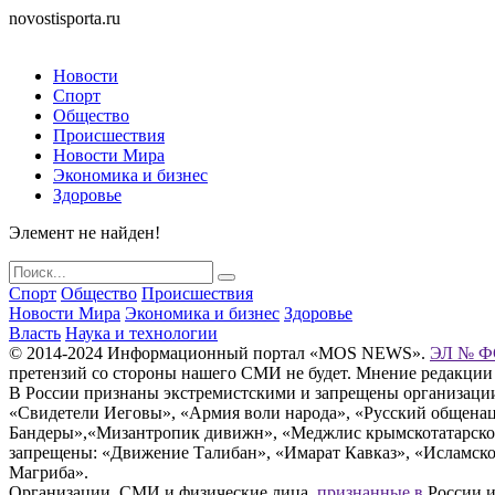
novostisporta.ru
Новости
Спорт
Общество
Происшествия
Новости Мира
Экономика и бизнес
Здоровье
Элемент не найден!
Спорт
Общество
Происшествия
Новости Мира
Экономика и бизнес
Здоровье
Власть
Наука и технологии
© 2014-2024 Информационный портал «MOS NEWS».
ЭЛ № ФС
претензий со стороны нашего СМИ не будет. Мнение редакции
В России признаны экстремистскими и запрещены организации «
«Свидетели Иеговы», «Армия воли народа», «Русский общена
Бандеры»,«Мизантропик дивижн», «Меджлис крымскотатарског
запрещены: «Движение Талибан», «Имарат Кавказ», «Исламское
Магриба».
Организации, СМИ и физические лица,
признанные в
России и