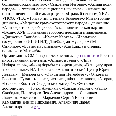
большевистская партия», «Свидетели Иеговы», «Армия воли
народа», «Русский общенациональный союз», «Движение
против нелегальной иммиграции», «Правый сектор», УНА-
УНСО, УПА, «Тризуб им. Степана Бандеры»,«Мизантропик
дивижн», «Меджлис крымскотатарского народа», движение
«Артподготовка», общероссийская политическая партия
«Воля», АУЕ. Признаны террористическими и запрещены:
«Движение Талибан», «Имарат Кавказ», «Исламское
государство» (ИГ, ИГИЛ), Джебхад-ан-Нусра, «АУМ
Синрике», «Братья-мусульмане», «Аль-Каида в странах
исламского Магриба».
Организации, СМИ и физические лица,
признанные в
России
иностранными агентами: «Альянс врачей», «Лига
Избирателей», «Фонд борьбы с коррупцией», «В защиту прав
заключенных», ИАЦ «Сова», «Аналитический Центр Юрия
Левады», «Мемориал», «Открытый Петербург», «Открытая
Россия», «Гуманитарное действие», «Феникс плюс», «Агора»,
«Голос», «Комитет Солдатских матерей», «Женское
достоинство», «Голос Америки», «Кавказ.Реалии», «Радио
Свобода», Пономарев Лев Александрович, Савицкая
Людмила Алексеевна, Маркелов Сергей Евгеньевич,
Камалягин Денис Николаевич, Апахончич Дарья
Александровна и
т.д.