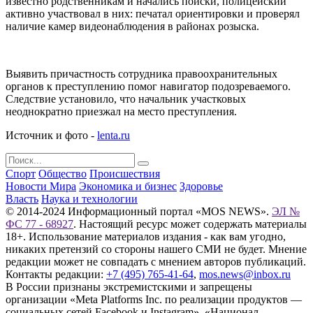
известно родственникам и начались поиски, полицейский
активно участвовал в них: печатал ориентировки и проверял
наличие камер видеонаблюдения в районах розыска.
Выявить причастность сотрудника правоохранительных
органов к преступлению помог навигатор подозреваемого.
Следствие установило, что начальник участковых
неоднократно приезжал на место преступления.
Источник и фото -
lenta.ru
Спорт
Общество
Происшествия
Новости Мира
Экономика и бизнес
Здоровье
Власть
Наука и технологии
© 2014-2024 Информационный портал «MOS NEWS».
ЭЛ №
ФС 77 - 68927
. Настоящий ресурс может содержать материалы
18+. Использование материалов издания - как вам угодно,
никаких претензий со стороны нашего СМИ не будет. Мнение
редакции может не совпадать с мнением авторов публикаций.
Контакты редакции:
+7 (495) 765-41-64
,
mos.news@inbox.ru
В России признаны экстремистскими и запрещены
организации «Meta Platforms Inc. по реализации продуктов —
социальных сетей Facebook и Instagram», «Национал-