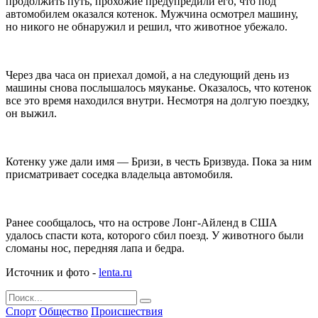
продолжить путь, прохожие предупредили его, что под
автомобилем оказался котенок. Мужчина осмотрел машину,
но никого не обнаружил и решил, что животное убежало.
Через два часа он приехал домой, а на следующий день из
машины снова послышалось мяуканье. Оказалось, что котенок
все это время находился внутри. Несмотря на долгую поездку,
он выжил.
Котенку уже дали имя — Бризи, в честь Бризвуда. Пока за ним
присматривает соседка владельца автомобиля.
Ранее сообщалось, что на острове Лонг-Айленд в США
удалось спасти кота, которого сбил поезд. У животного были
сломаны нос, передняя лапа и бедра.
Источник и фото -
lenta.ru
Спорт
Общество
Происшествия