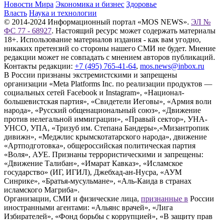
Новости Мира
Экономика и бизнес
Здоровье
Власть
Наука и технологии
© 2014-2024 Информационный портал «MOS NEWS».
ЭЛ №
ФС 77 - 68927
. Настоящий ресурс может содержать материалы
18+. Использование материалов издания - как вам угодно,
никаких претензий со стороны нашего СМИ не будет. Мнение
редакции может не совпадать с мнением авторов публикаций.
Контакты редакции:
+7 (495) 765-41-64
,
mos.news@inbox.ru
В России признаны экстремистскими и запрещены
организации «Meta Platforms Inc. по реализации продуктов —
социальных сетей Facebook и Instagram», «Национал-
большевистская партия», «Свидетели Иеговы», «Армия воли
народа», «Русский общенациональный союз», «Движение
против нелегальной иммиграции», «Правый сектор», УНА-
УНСО, УПА, «Тризуб им. Степана Бандеры»,«Мизантропик
дивижн», «Меджлис крымскотатарского народа», движение
«Артподготовка», общероссийская политическая партия
«Воля», АУЕ. Признаны террористическими и запрещены:
«Движение Талибан», «Имарат Кавказ», «Исламское
государство» (ИГ, ИГИЛ), Джебхад-ан-Нусра, «АУМ
Синрике», «Братья-мусульмане», «Аль-Каида в странах
исламского Магриба».
Организации, СМИ и физические лица,
признанные в
России
иностранными агентами: «Альянс врачей», «Лига
Избирателей», «Фонд борьбы с коррупцией», «В защиту прав