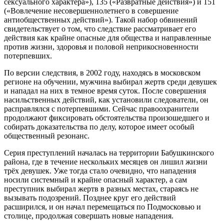
сексуального характера»), 135 («Развратные действия») и 151
(«Вовлечение несовершеннолетнего в совершение
антиобщественных действий»). Такой набор обвинений
свидетельствует о том, что следствие рассматривает его
действия как крайне опасные для общества и направленные
против жизни, здоровья и половой неприкосновенности
потерпевших.
По версии следствия, в 2002 году, находясь в московском
регионе на обучении, мужчина выбирал жертв среди девушек
и нападал на них в темное время суток. После совершения
насильственных действий, как установили следователи, он
расправлялся с потерпевшими. Сейчас правоохранители
продолжают фиксировать обстоятельства произошедшего и
собирать доказательства по делу, которое имеет особый
общественный резонанс.
Серия преступлений началась на территории Бабушкинского
района, где в течение нескольких месяцев он лишил жизни
трёх девушек. Уже тогда стало очевидно, что нападения
носили системный и крайне опасный характер, а сам
преступник выбирал жертв в разных местах, стараясь не
вызывать подозрений. Позднее круг его действий
расширился, и он начал перемещаться по Подмосковью и
столице, продолжая совершать новые нападения.