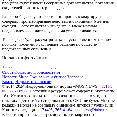
процесса будут изучены собранные доказательства, показания
свидетелей и иные материалы дела.
Ранее сообщалось, что россиянин проник в квартиру и
совершил противоправные действия в отношении 6-летней
соседки. Обстоятельства инцидента, а также мотивы
подозреваемого в настоящее время устанавливаются.
Теперь дело будет рассматриваться в установленном законом
порядке, после чего суд примет решение по существу
предъявленных обвинений.
Источник и фото -
lenta.ru
Спорт
Общество
Происшествия
Новости Мира
Экономика и бизнес
Здоровье
Власть
Наука и технологии
© 2014-2024 Информационный портал «MOS NEWS».
ЭЛ №
ФС 77 - 68927
. Настоящий ресурс может содержать материалы
18+. Использование материалов издания - как вам угодно,
никаких претензий со стороны нашего СМИ не будет. Мнение
редакции может не совпадать с мнением авторов публикаций.
Контакты редакции:
+7 (495) 765-41-64
,
mos.news@inbox.ru
В России признаны экстремистскими и запрещены