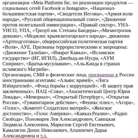
организации «Meta Platforms Inc. по реализации продуктов —
социальных сетей Facebook и Instagram», «Национал-
большевистская партия», «Свидетели Иеговы», «Армия воли
народа», «Русский общенациональный союз», «Движение
против нелегальной иммиграции», «Правый сектор», УНА-
УНСО, УПА, «Тризуб им. Степана Бандеры»,«Мизантропик
дивижн», «Меджлис крымскотатарского народа», движение
«Артподготовка», общероссийская политическая партия
«Воля», АУЕ. Признаны террористическими и запрещены:
«Движение Талибан», «Имарат Кавказ», «Исламское
государство» (ИГ, ИГИЛ), Джебхад-ан-Нусра, «АУМ
Синрике», «Братья-мусульмане», «Аль-Каида в странах
исламского Магриба».
Организации, СМИ и физические лица,
признанные в
России
иностранными агентами: «Альянс врачей», «Лига
Избирателей», «Фонд борьбы с коррупцией», «В защиту прав
заключенных», ИАЦ «Сова», «Аналитический Центр Юрия
Левады», «Мемориал», «Открытый Петербург», «Открытая
Россия», «Гуманитарное действие», «Феникс плюс», «Агора»,
«Голос», «Комитет Солдатских матерей», «Женское
достоинство», «Голос Америки», «Кавказ.Реалии», «Радио
Свобода», Пономарев Лев Александрович, Савицкая
Людмила Алексеевна, Маркелов Сергей Евгеньевич,
Камалягин Денис Николаевич, Апахончич Дарья
Александровна и
т.д.