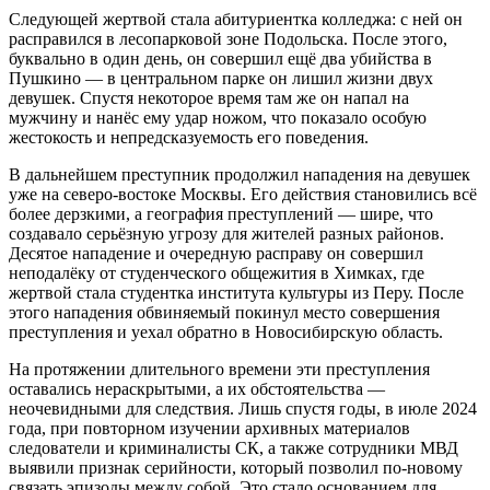
Следующей жертвой стала абитуриентка колледжа: с ней он
расправился в лесопарковой зоне Подольска. После этого,
буквально в один день, он совершил ещё два убийства в
Пушкино — в центральном парке он лишил жизни двух
девушек. Спустя некоторое время там же он напал на
мужчину и нанёс ему удар ножом, что показало особую
жестокость и непредсказуемость его поведения.
В дальнейшем преступник продолжил нападения на девушек
уже на северо-востоке Москвы. Его действия становились всё
более дерзкими, а география преступлений — шире, что
создавало серьёзную угрозу для жителей разных районов.
Десятое нападение и очередную расправу он совершил
неподалёку от студенческого общежития в Химках, где
жертвой стала студентка института культуры из Перу. После
этого нападения обвиняемый покинул место совершения
преступления и уехал обратно в Новосибирскую область.
На протяжении длительного времени эти преступления
оставались нераскрытыми, а их обстоятельства —
неочевидными для следствия. Лишь спустя годы, в июле 2024
года, при повторном изучении архивных материалов
следователи и криминалисты СК, а также сотрудники МВД
выявили признак серийности, который позволил по-новому
связать эпизоды между собой. Это стало основанием для