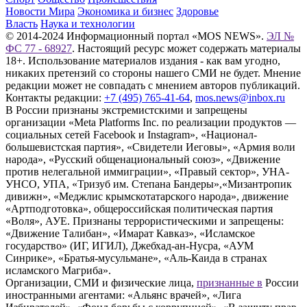
Новости Мира
Экономика и бизнес
Здоровье
Власть
Наука и технологии
© 2014-2024 Информационный портал «MOS NEWS».
ЭЛ №
ФС 77 - 68927
. Настоящий ресурс может содержать материалы
18+. Использование материалов издания - как вам угодно,
никаких претензий со стороны нашего СМИ не будет. Мнение
редакции может не совпадать с мнением авторов публикаций.
Контакты редакции:
+7 (495) 765-41-64
,
mos.news@inbox.ru
В России признаны экстремистскими и запрещены
организации «Meta Platforms Inc. по реализации продуктов —
социальных сетей Facebook и Instagram», «Национал-
большевистская партия», «Свидетели Иеговы», «Армия воли
народа», «Русский общенациональный союз», «Движение
против нелегальной иммиграции», «Правый сектор», УНА-
УНСО, УПА, «Тризуб им. Степана Бандеры»,«Мизантропик
дивижн», «Меджлис крымскотатарского народа», движение
«Артподготовка», общероссийская политическая партия
«Воля», АУЕ. Признаны террористическими и запрещены:
«Движение Талибан», «Имарат Кавказ», «Исламское
государство» (ИГ, ИГИЛ), Джебхад-ан-Нусра, «АУМ
Синрике», «Братья-мусульмане», «Аль-Каида в странах
исламского Магриба».
Организации, СМИ и физические лица,
признанные в
России
иностранными агентами: «Альянс врачей», «Лига