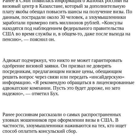
Ранее в СМИ появилась информация о жалобах россиян на
визовый центр в Казахстане, который за дополнительную
плату якобы обещал повысить шансы на получение визы. По
данным, пострадали около 30 человек, а злоумышленники
заработали примерно пять миллионов рублей. «Консулы
находятся под наблюдением федерального правительства
США во время службы и, в общем-то, даже после выхода на
пенсию», — пояснил он.
Адвокат подчеркнул, что никто не может гарантировать
одобрение визовой заявки. Он призвал не доверять
посредникам, предлагающим низкие цены, обещающим
решить вопрос через связи или передать «инсайдерскую»
информацию. «Я рекомендую обращаться в лицензированные
адвокатские компании. Пусть это будет дороже, но зато
надежно», — отметил Бух.
Ранее россиянам рассказали о самых распространенных
уловках мошенников при оформлении визы в США. В
частности, злоумышленники наживаются на тех, кто ищет
способ оплатить консульский сбор.