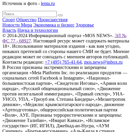
Источник и фото -
lenta.ru
Спорт
Общество
Происшествия
Новости Мира
Экономика и бизнес
Здоровье
Власть
Наука и технологии
© 2014-2024 Информационный портал «MOS NEWS».
ЭЛ №
ФС 77 - 68927
. Настоящий ресурс может содержать материалы
18+. Использование материалов издания - как вам угодно,
никаких претензий со стороны нашего СМИ не будет. Мнение
редакции может не совпадать с мнением авторов публикаций.
Контакты редакции:
+7 (495) 765-41-64
,
mos.news@inbox.ru
В России признаны экстремистскими и запрещены
организации «Meta Platforms Inc. по реализации продуктов —
социальных сетей Facebook и Instagram», «Национал-
большевистская партия», «Свидетели Иеговы», «Армия воли
народа», «Русский общенациональный союз», «Движение
против нелегальной иммиграции», «Правый сектор», УНА-
УНСО, УПА, «Тризуб им. Степана Бандеры»,«Мизантропик
дивижн», «Меджлис крымскотатарского народа», движение
«Артподготовка», общероссийская политическая партия
«Воля», АУЕ. Признаны террористическими и запрещены:
«Движение Талибан», «Имарат Кавказ», «Исламское
государство» (ИГ, ИГИЛ), Джебхад-ан-Нусра, «АУМ
Синрике», «Братья-мусульмане», «Аль-Каида в странах