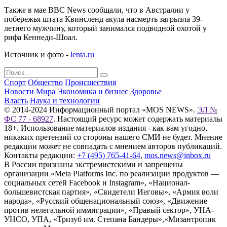
Также в мае BBC News сообщали, что в Австралии у
побережья штата Квинсленд акула насмерть загрызла 39-
летнего мужчину, который занимался подводной охотой у
рифа Кеннеди-Шоал.
Источник и фото -
lenta.ru
Спорт
Общество
Происшествия
Новости Мира
Экономика и бизнес
Здоровье
Власть
Наука и технологии
© 2014-2024 Информационный портал «MOS NEWS».
ЭЛ №
ФС 77 - 68927
. Настоящий ресурс может содержать материалы
18+. Использование материалов издания - как вам угодно,
никаких претензий со стороны нашего СМИ не будет. Мнение
редакции может не совпадать с мнением авторов публикаций.
Контакты редакции:
+7 (495) 765-41-64
,
mos.news@inbox.ru
В России признаны экстремистскими и запрещены
организации «Meta Platforms Inc. по реализации продуктов —
социальных сетей Facebook и Instagram», «Национал-
большевистская партия», «Свидетели Иеговы», «Армия воли
народа», «Русский общенациональный союз», «Движение
против нелегальной иммиграции», «Правый сектор», УНА-
УНСО, УПА, «Тризуб им. Степана Бандеры»,«Мизантропик