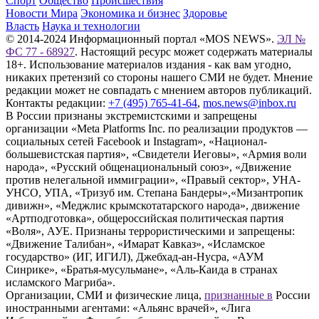
Спорт
Общество
Происшествия
Новости Мира
Экономика и бизнес
Здоровье
Власть
Наука и технологии
© 2014-2024 Информационный портал «MOS NEWS».
ЭЛ №
ФС 77 - 68927
. Настоящий ресурс может содержать материалы
18+. Использование материалов издания - как вам угодно,
никаких претензий со стороны нашего СМИ не будет. Мнение
редакции может не совпадать с мнением авторов публикаций.
Контакты редакции:
+7 (495) 765-41-64
,
mos.news@inbox.ru
В России признаны экстремистскими и запрещены
организации «Meta Platforms Inc. по реализации продуктов —
социальных сетей Facebook и Instagram», «Национал-
большевистская партия», «Свидетели Иеговы», «Армия воли
народа», «Русский общенациональный союз», «Движение
против нелегальной иммиграции», «Правый сектор», УНА-
УНСО, УПА, «Тризуб им. Степана Бандеры»,«Мизантропик
дивижн», «Меджлис крымскотатарского народа», движение
«Артподготовка», общероссийская политическая партия
«Воля», АУЕ. Признаны террористическими и запрещены:
«Движение Талибан», «Имарат Кавказ», «Исламское
государство» (ИГ, ИГИЛ), Джебхад-ан-Нусра, «АУМ
Синрике», «Братья-мусульмане», «Аль-Каида в странах
исламского Магриба».
Организации, СМИ и физические лица,
признанные в
России
иностранными агентами: «Альянс врачей», «Лига