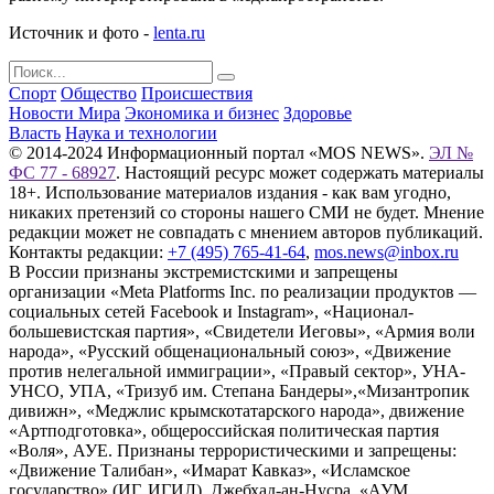
Источник и фото -
lenta.ru
Спорт
Общество
Происшествия
Новости Мира
Экономика и бизнес
Здоровье
Власть
Наука и технологии
© 2014-2024 Информационный портал «MOS NEWS».
ЭЛ №
ФС 77 - 68927
. Настоящий ресурс может содержать материалы
18+. Использование материалов издания - как вам угодно,
никаких претензий со стороны нашего СМИ не будет. Мнение
редакции может не совпадать с мнением авторов публикаций.
Контакты редакции:
+7 (495) 765-41-64
,
mos.news@inbox.ru
В России признаны экстремистскими и запрещены
организации «Meta Platforms Inc. по реализации продуктов —
социальных сетей Facebook и Instagram», «Национал-
большевистская партия», «Свидетели Иеговы», «Армия воли
народа», «Русский общенациональный союз», «Движение
против нелегальной иммиграции», «Правый сектор», УНА-
УНСО, УПА, «Тризуб им. Степана Бандеры»,«Мизантропик
дивижн», «Меджлис крымскотатарского народа», движение
«Артподготовка», общероссийская политическая партия
«Воля», АУЕ. Признаны террористическими и запрещены:
«Движение Талибан», «Имарат Кавказ», «Исламское
государство» (ИГ, ИГИЛ), Джебхад-ан-Нусра, «АУМ