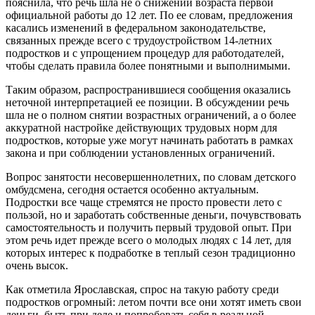
пояснила, что речь шла не о снижении возраста первой
официальной работы до 12 лет. По ее словам, предложения
касались изменений в федеральном законодательстве,
связанных прежде всего с трудоустройством 14-летних
подростков и с упрощением процедур для работодателей,
чтобы сделать правила более понятными и выполнимыми.
Таким образом, распространившиеся сообщения оказались
неточной интерпретацией ее позиции. В обсуждении речь
шла не о полном снятии возрастных ограничений, а о более
аккуратной настройке действующих трудовых норм для
подростков, которые уже могут начинать работать в рамках
закона и при соблюдении установленных ограничений.
Вопрос занятости несовершеннолетних, по словам детского
омбудсмена, сегодня остается особенно актуальным.
Подростки все чаще стремятся не просто провести лето с
пользой, но и заработать собственные деньги, почувствовать
самостоятельность и получить первый трудовой опыт. При
этом речь идет прежде всего о молодых людях с 14 лет, для
которых интерес к подработке в теплый сезон традиционно
очень высок.
Как отметила Ярославская, спрос на такую работу среди
подростков огромный: летом почти все они хотят иметь свои
деньги, быть при деле и попробовать себя в реальной