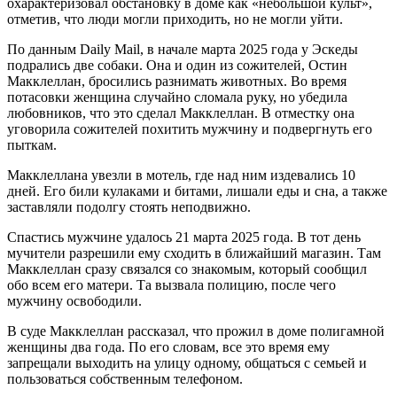
охарактеризовал обстановку в доме как «небольшой культ»,
отметив, что люди могли приходить, но не могли уйти.
По данным Daily Mail, в начале марта 2025 года у Эскеды
подрались две собаки. Она и один из сожителей, Остин
Макклеллан, бросились разнимать животных. Во время
потасовки женщина случайно сломала руку, но убедила
любовников, что это сделал Макклеллан. В отместку она
уговорила сожителей похитить мужчину и подвергнуть его
пыткам.
Макклеллана увезли в мотель, где над ним издевались 10
дней. Его били кулаками и битами, лишали еды и сна, а также
заставляли подолгу стоять неподвижно.
Спастись мужчине удалось 21 марта 2025 года. В тот день
мучители разрешили ему сходить в ближайший магазин. Там
Макклеллан сразу связался со знакомым, который сообщил
обо всем его матери. Та вызвала полицию, после чего
мужчину освободили.
В суде Макклеллан рассказал, что прожил в доме полигамной
женщины два года. По его словам, все это время ему
запрещали выходить на улицу одному, общаться с семьей и
пользоваться собственным телефоном.