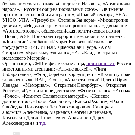
большевистская партия», «Свидетели Иеговы», «Армия воли
народа», «Русский общенациональный союз», «Движение
против нелегальной иммиграции», «Правый сектор», УНА-
УНСО, УПА, «Тризуб им. Степана Бандеры»,«Мизантропик
дивижн», «Меджлис крымскотатарского народа», движение
«Артподготовка», общероссийская политическая партия
«Воля», АУЕ. Признаны террористическими и запрещены:
«Движение Талибан», «Имарат Кавказ», «Исламское
государство» (ИГ, ИГИЛ), Джебхад-ан-Нусра, «АУМ
Синрике», «Братья-мусульмане», «Аль-Каида в странах
исламского Магриба».
Организации, СМИ и физические лица,
признанные в
России
иностранными агентами: «Альянс врачей», «Лига
Избирателей», «Фонд борьбы с коррупцией», «В защиту прав
заключенных», ИАЦ «Сова», «Аналитический Центр Юрия
Левады», «Мемориал», «Открытый Петербург», «Открытая
Россия», «Гуманитарное действие», «Феникс плюс», «Агора»,
«Голос», «Комитет Солдатских матерей», «Женское
достоинство», «Голос Америки», «Кавказ.Реалии», «Радио
Свобода», Пономарев Лев Александрович, Савицкая
Людмила Алексеевна, Маркелов Сергей Евгеньевич,
Камалягин Денис Николаевич, Апахончич Дарья
Александровна и
т.д.