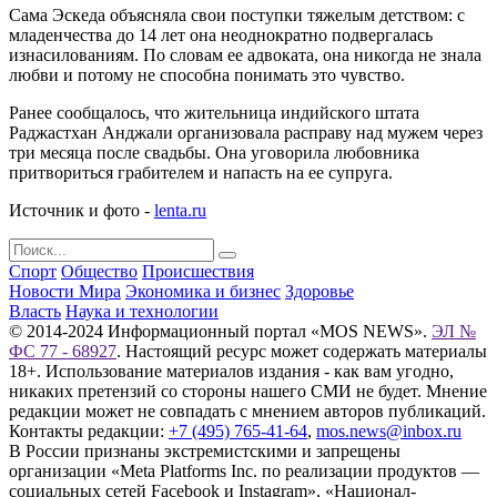
Сама Эскеда объясняла свои поступки тяжелым детством: с
младенчества до 14 лет она неоднократно подвергалась
изнасилованиям. По словам ее адвоката, она никогда не знала
любви и потому не способна понимать это чувство.
Ранее сообщалось, что жительница индийского штата
Раджастхан Анджали организовала расправу над мужем через
три месяца после свадьбы. Она уговорила любовника
притвориться грабителем и напасть на ее супруга.
Источник и фото -
lenta.ru
Спорт
Общество
Происшествия
Новости Мира
Экономика и бизнес
Здоровье
Власть
Наука и технологии
© 2014-2024 Информационный портал «MOS NEWS».
ЭЛ №
ФС 77 - 68927
. Настоящий ресурс может содержать материалы
18+. Использование материалов издания - как вам угодно,
никаких претензий со стороны нашего СМИ не будет. Мнение
редакции может не совпадать с мнением авторов публикаций.
Контакты редакции:
+7 (495) 765-41-64
,
mos.news@inbox.ru
В России признаны экстремистскими и запрещены
организации «Meta Platforms Inc. по реализации продуктов —
социальных сетей Facebook и Instagram», «Национал-