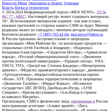
Новости Мира
Экономика и бизнес
Здоровье
Власть
Наука и технологии
© 2014-2024 Информационный портал «MOS NEWS».
ЭЛ №
ФС 77 - 68927
. Настоящий ресурс может содержать материалы
18+. Использование материалов издания - как вам угодно,
никаких претензий со стороны нашего СМИ не будет. Мнение
редакции может не совпадать с мнением авторов публикаций.
Контакты редакции:
+7 (495) 765-41-64
,
mos.news@inbox.ru
В России признаны экстремистскими и запрещены
организации «Meta Platforms Inc. по реализации продуктов —
социальных сетей Facebook и Instagram», «Национал-
большевистская партия», «Свидетели Иеговы», «Армия воли
народа», «Русский общенациональный союз», «Движение
против нелегальной иммиграции», «Правый сектор», УНА-
УНСО, УПА, «Тризуб им. Степана Бандеры»,«Мизантропик
дивижн», «Меджлис крымскотатарского народа», движение
«Артподготовка», общероссийская политическая партия
«Воля», АУЕ. Признаны террористическими и запрещены:
«Движение Талибан», «Имарат Кавказ», «Исламское
государство» (ИГ, ИГИЛ), Джебхад-ан-Нусра, «АУМ
Синрике», «Братья-мусульмане», «Аль-Каида в странах
исламского Магриба».
Организации, СМИ и физические лица,
признанные в
России
иностранными агентами: «Альянс врачей», «Лига
Избирателей», «Фонд борьбы с коррупцией», «В защиту прав