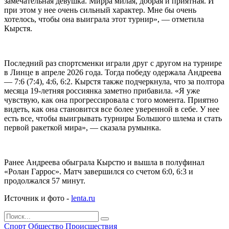
замечательная девушка. Мирра милая, добрая и приятная. И
при этом у нее очень сильный характер. Мне бы очень
хотелось, чтобы она выиграла этот турнир», — отметила
Кырстя.
Последний раз спортсменки играли друг с другом на турнире
в Линце в апреле 2026 года. Тогда победу одержала Андреева
— 7:6 (7:4), 4:6, 6:2. Кырстя также подчеркнула, что за полтора
месяца 19-летняя россиянка заметно прибавила. «Я уже
чувствую, как она прогрессировала с того момента. Приятно
видеть, как она становится все более уверенной в себе. У нее
есть все, чтобы выигрывать турниры Большого шлема и стать
первой ракеткой мира», — сказала румынка.
Ранее Андреева обыграла Кырстю и вышла в полуфинал
«Ролан Гаррос». Матч завершился со счетом 6:0, 6:3 и
продолжался 57 минут.
Источник и фото -
lenta.ru
Спорт
Общество
Происшествия