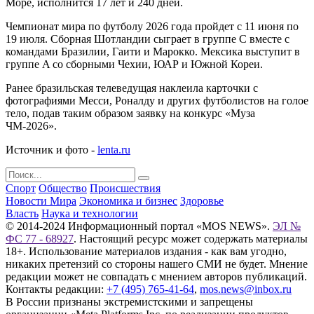
Море, исполнится 17 лет и 240 дней.
Чемпионат мира по футболу 2026 года пройдет с 11 июня по
19 июля. Сборная Шотландии сыграет в группе C вместе с
командами Бразилии, Гаити и Марокко. Мексика выступит в
группе A со сборными Чехии, ЮАР и Южной Кореи.
Ранее бразильская телеведущая наклеила карточки с
фотографиями Месси, Роналду и других футболистов на голое
тело, подав таким образом заявку на конкурс «Муза
ЧМ-2026».
Источник и фото -
lenta.ru
Спорт
Общество
Происшествия
Новости Мира
Экономика и бизнес
Здоровье
Власть
Наука и технологии
© 2014-2024 Информационный портал «MOS NEWS».
ЭЛ №
ФС 77 - 68927
. Настоящий ресурс может содержать материалы
18+. Использование материалов издания - как вам угодно,
никаких претензий со стороны нашего СМИ не будет. Мнение
редакции может не совпадать с мнением авторов публикаций.
Контакты редакции:
+7 (495) 765-41-64
,
mos.news@inbox.ru
В России признаны экстремистскими и запрещены