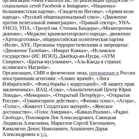
организации «Meta Platforms Inc. по реализации продуктов —
социальных сетей Facebook и Instagram», «Национал-
большевистская партия», «Свидетели Иеговы», «Армия воли
народа», «Русский общенациональный союз», «Движение
против нелегальной иммиграции», «Правый сектор», УНА-
УНСО, УПА, «Тризуб им. Степана Бандеры»,«Мизантропик
дивижн», «Меджлис крымскотатарского народа», движение
«Артподготовка», общероссийская политическая партия
«Воля», АУЕ. Признаны террористическими и запрещены:
«Движение Талибан», «Имарат Кавказ», «Исламское
государство» (ИГ, ИГИЛ), Джебхад-ан-Нусра, «АУМ
Синрике», «Братья-мусульмане», «Аль-Каида в странах
исламского Магриба».
Организации, СМИ и физические лица,
признанные в
России
иностранными агентами: «Альянс врачей», «Лига
Избирателей», «Фонд борьбы с коррупцией», «В защиту прав
заключенных», ИАЦ «Сова», «Аналитический Центр Юрия
Левады», «Мемориал», «Открытый Петербург», «Открытая
Россия», «Гуманитарное действие», «Феникс плюс», «Агора»,
«Голос», «Комитет Солдатских матерей», «Женское
достоинство», «Голос Америки», «Кавказ.Реалии», «Радио
Свобода», Пономарев Лев Александрович, Савицкая
Людмила Алексеевна, Маркелов Сергей Евгеньевич,
Камалягин Денис Николаевич, Апахончич Дарья
Александровна и
т.д.