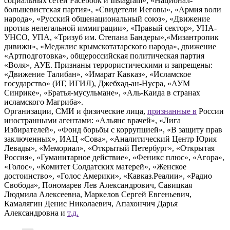
социальных сетей Facebook и Instagram», «Национал-
большевистская партия», «Свидетели Иеговы», «Армия воли
народа», «Русский общенациональный союз», «Движение
против нелегальной иммиграции», «Правый сектор», УНА-
УНСО, УПА, «Тризуб им. Степана Бандеры»,«Мизантропик
дивижн», «Меджлис крымскотатарского народа», движение
«Артподготовка», общероссийская политическая партия
«Воля», АУЕ. Признаны террористическими и запрещены:
«Движение Талибан», «Имарат Кавказ», «Исламское
государство» (ИГ, ИГИЛ), Джебхад-ан-Нусра, «АУМ
Синрике», «Братья-мусульмане», «Аль-Каида в странах
исламского Магриба».
Организации, СМИ и физические лица,
признанные в
России
иностранными агентами: «Альянс врачей», «Лига
Избирателей», «Фонд борьбы с коррупцией», «В защиту прав
заключенных», ИАЦ «Сова», «Аналитический Центр Юрия
Левады», «Мемориал», «Открытый Петербург», «Открытая
Россия», «Гуманитарное действие», «Феникс плюс», «Агора»,
«Голос», «Комитет Солдатских матерей», «Женское
достоинство», «Голос Америки», «Кавказ.Реалии», «Радио
Свобода», Пономарев Лев Александрович, Савицкая
Людмила Алексеевна, Маркелов Сергей Евгеньевич,
Камалягин Денис Николаевич, Апахончич Дарья
Александровна и
т.д.