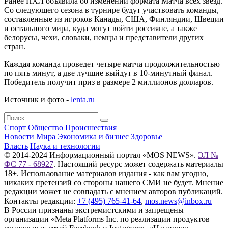
Ранее НХЛ объявила об изменении формата Матча всех звезд.
Со следующего сезона в турнире будут участвовать команды,
составленные из игроков Канады, США, Финляндии, Швеции
и остального мира, куда могут войти россияне, а также
белорусы, чехи, словаки, немцы и представители других
стран.
Каждая команда проведет четыре матча продолжительностью
по пять минут, а две лучшие выйдут в 10-минутный финал.
Победитель получит приз в размере 2 миллионов долларов.
Источник и фото -
lenta.ru
Спорт
Общество
Происшествия
Новости Мира
Экономика и бизнес
Здоровье
Власть
Наука и технологии
© 2014-2024 Информационный портал «MOS NEWS».
ЭЛ №
ФС 77 - 68927
. Настоящий ресурс может содержать материалы
18+. Использование материалов издания - как вам угодно,
никаких претензий со стороны нашего СМИ не будет. Мнение
редакции может не совпадать с мнением авторов публикаций.
Контакты редакции:
+7 (495) 765-41-64
,
mos.news@inbox.ru
В России признаны экстремистскими и запрещены
организации «Meta Platforms Inc. по реализации продуктов —