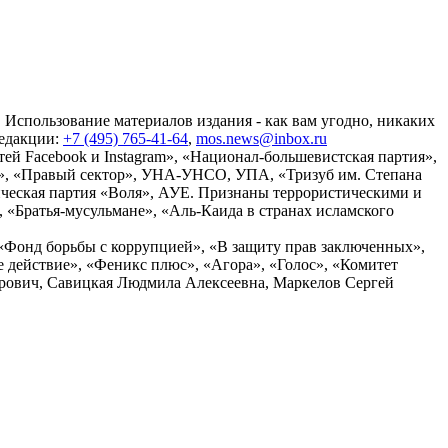
 Использование материалов издания - как вам угодно, никаких
редакции:
+7 (495) 765-41-64
,
mos.news@inbox.ru
ей Facebook и Instagram», «Национал-большевистская партия»,
», «Правый сектор», УНА-УНСО, УПА, «Тризуб им. Степана
ческая партия «Воля», АУЕ. Признаны террористическими и
«Братья-мусульмане», «Аль-Каида в странах исламского
«Фонд борьбы с коррупцией», «В защиту прав заключенных»,
действие», «Феникс плюс», «Агора», «Голос», «Комитет
дрович, Савицкая Людмила Алексеевна, Маркелов Сергей