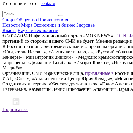
Источник и фото -
lenta.ru
Спорт
Общество
Происшествия
Новости Мира
Экономика и бизнес
Здоровье
Власть
Наука и технологии
© 2014-2024 Информационный портал «MOS NEWS».
ЭЛ № ФС
претензий со стороны нашего СМИ не будет. Мнение редакции
В России признаны экстремистскими и запрещены организации «
«Свидетели Иеговы», «Армия воли народа», «Русский общена
Бандеры»,«Мизантропик дивижн», «Меджлис крымскотатарског
запрещены: «Движение Талибан», «Имарат Кавказ», «Исламское
Магриба».
Организации, СМИ и физические лица,
признанные в
России и
ИАЦ «Сова», «Аналитический Центр Юрия Левады», «Мемориал
Солдатских матерей», «Женское достоинство», «Голос Америк
Евгеньевич, Камалягин Денис Николаевич, Апахончич Дарья 
Подписаться