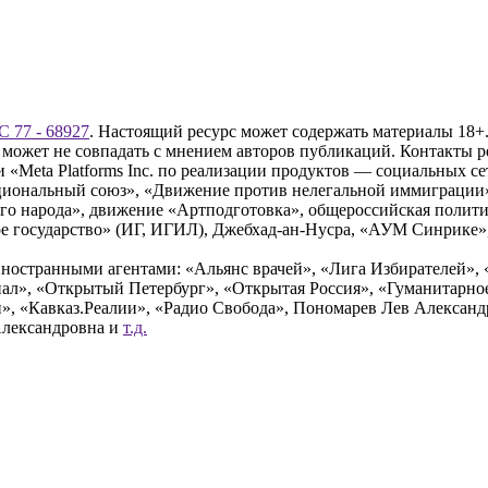
 77 - 68927
. Настоящий ресурс может содержать материалы 18+.
 может не совпадать с мнением авторов публикаций. Контакты 
Meta Platforms Inc. по реализации продуктов — социальных сет
циональный союз», «Движение против нелегальной иммиграции
о народа», движение «Артподготовка», общероссийская полити
 государство» (ИГ, ИГИЛ), Джебхад-ан-Нусра, «АУМ Синрике», 
ностранными агентами: «Альянс врачей», «Лига Избирателей», 
», «Открытый Петербург», «Открытая Россия», «Гуманитарное 
и», «Кавказ.Реалии», «Радио Свобода», Пономарев Лев Алексан
Александровна и
т.д.