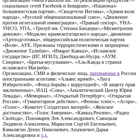
организации «Meta Platforms Inc. по реализации продуктов —
социальных сетей Facebook и Instagram», «Национал-
большевистская партия», «Свидетели Иеговы», «Армия воли
народа», «Русский общенациональный союз», «Движение
против нелегальной иммиграции», «Правый сектор», УНА-
УНСО, УПА, «Тризуб им. Степана Бандеры»,«Мизантропик
дивижн», «Меджлис крымскотатарского народа», движение
«Артподготовка», общероссийская политическая партия
«Воля», АУЕ. Признаны террористическими и запрещены:
«Движение Талибан», «Имарат Кавказ», «Исламское
государство» (ИГ, ИГИЛ), Джебхад-ан-Нусра, «АУМ
Синрике», «Братья-мусульмане», «Аль-Каида в странах
исламского Магриба».
Организации, СМИ и физические лица,
признанные в
России
иностранными агентами: «Альянс врачей», «Лига
Избирателей», «Фонд борьбы с коррупцией», «В защиту прав
заключенных», ИАЦ «Сова», «Аналитический Центр Юрия
Левады», «Мемориал», «Открытый Петербург», «Открытая
Россия», «Гуманитарное действие», «Феникс плюс», «Агора»,
«Голос», «Комитет Солдатских матерей», «Женское
достоинство», «Голос Америки», «Кавказ.Реалии», «Радио
Свобода», Пономарев Лев Александрович, Савицкая
Людмила Алексеевна, Маркелов Сергей Евгеньевич,
Камалягин Денис Николаевич, Апахончич Дарья
Александровна и
т.д.