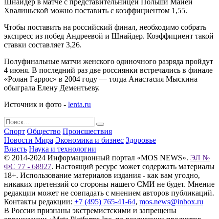
Шнайдер в матче с представительницей Польши Майей
Хвалиньской можно поставить с коэффициентом 1,55.
Чтобы поставить на российский финал, необходимо собрать
экспресс из побед Андреевой и Шнайдер. Коэффициент такой
ставки составляет 3,26.
Полуфинальные матчи женского одиночного разряда пройдут
4 июня. В последний раз две россиянки встречались в финале
«Ролан Гаррос» в 2004 году — тогда Анастасия Мыскина
обыграла Елену Дементьеву.
Источник и фото -
lenta.ru
Спорт
Общество
Происшествия
Новости Мира
Экономика и бизнес
Здоровье
Власть
Наука и технологии
© 2014-2024 Информационный портал «MOS NEWS».
ЭЛ №
ФС 77 - 68927
. Настоящий ресурс может содержать материалы
18+. Использование материалов издания - как вам угодно,
никаких претензий со стороны нашего СМИ не будет. Мнение
редакции может не совпадать с мнением авторов публикаций.
Контакты редакции:
+7 (495) 765-41-64
,
mos.news@inbox.ru
В России признаны экстремистскими и запрещены