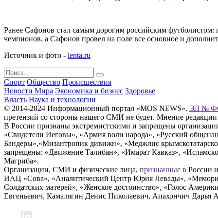
Ранее Сафонов стал самым дорогим российским футболистом: п
чемпионов, а Сафонов провел на поле все основное и дополнит
Источник и фото -
lenta.ru
Спорт
Общество
Происшествия
Новости Мира
Экономика и бизнес
Здоровье
Власть
Наука и технологии
© 2014-2024 Информационный портал «MOS NEWS».
ЭЛ № ФС
претензий со стороны нашего СМИ не будет. Мнение редакции
В России признаны экстремистскими и запрещены организации «
«Свидетели Иеговы», «Армия воли народа», «Русский общена
Бандеры»,«Мизантропик дивижн», «Меджлис крымскотатарског
запрещены: «Движение Талибан», «Имарат Кавказ», «Исламское
Магриба».
Организации, СМИ и физические лица,
признанные в
России и
ИАЦ «Сова», «Аналитический Центр Юрия Левады», «Мемориал
Солдатских матерей», «Женское достоинство», «Голос Америк
Евгеньевич, Камалягин Денис Николаевич, Апахончич Дарья 