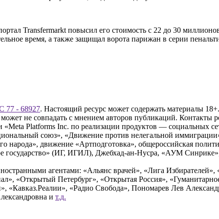
ортал Transfermarkt повысил его стоимость с 22 до 30 миллион
ельное время, а также защищал ворота парижан в серии пенальти
 77 - 68927
. Настоящий ресурс может содержать материалы 18+.
 может не совпадать с мнением авторов публикаций. Контакты 
Meta Platforms Inc. по реализации продуктов — социальных сет
циональный союз», «Движение против нелегальной иммиграции
о народа», движение «Артподготовка», общероссийская полити
 государство» (ИГ, ИГИЛ), Джебхад-ан-Нусра, «АУМ Синрике», 
ностранными агентами: «Альянс врачей», «Лига Избирателей», 
», «Открытый Петербург», «Открытая Россия», «Гуманитарное 
и», «Кавказ.Реалии», «Радио Свобода», Пономарев Лев Алексан
Александровна и
т.д.