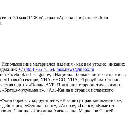
ов евро. 30 мая ПСЖ обыграл «Арсенал» в финале Лиги
.
 Использование материалов издания - как вам угодно, никаких
редакции:
+7 (495) 765-41-64
,
mos.news@inbox.ru
ей Facebook и Instagram», «Национал-большевистская партия»,
», «Правый сектор», УНА-УНСО, УПА, «Тризуб им. Степана
ческая партия «Воля», АУЕ. Признаны террористическими и
«Братья-мусульмане», «Аль-Каида в странах исламского
«Фонд борьбы с коррупцией», «В защиту прав заключенных»,
действие», «Феникс плюс», «Агора», «Голос», «Комитет
дрович, Савицкая Людмила Алексеевна, Маркелов Сергей