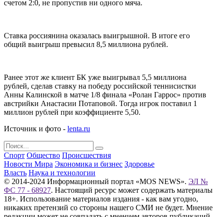
счетом 2:0, не пропустив ни одного мяча.
Ставка россиянина оказалась выигрышной. В итоге его
общий выигрыш превысил 8,5 миллиона рублей.
Ранее этот же клиент БК уже выигрывал 5,5 миллиона
рублей, сделав ставку на победу российской теннисистки
Анны Калинской в матче 1/8 финала «Ролан Гаррос» против
австрийки Анастасии Потаповой. Тогда игрок поставил 1
миллион рублей при коэффициенте 5,50.
Источник и фото -
lenta.ru
Спорт
Общество
Происшествия
Новости Мира
Экономика и бизнес
Здоровье
Власть
Наука и технологии
© 2014-2024 Информационный портал «MOS NEWS».
ЭЛ №
ФС 77 - 68927
. Настоящий ресурс может содержать материалы
18+. Использование материалов издания - как вам угодно,
никаких претензий со стороны нашего СМИ не будет. Мнение
редакции может не совпадать с мнением авторов публикаций.