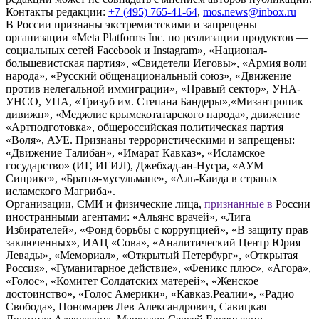
Контакты редакции:
+7 (495) 765-41-64
,
mos.news@inbox.ru
В России признаны экстремистскими и запрещены
организации «Meta Platforms Inc. по реализации продуктов —
социальных сетей Facebook и Instagram», «Национал-
большевистская партия», «Свидетели Иеговы», «Армия воли
народа», «Русский общенациональный союз», «Движение
против нелегальной иммиграции», «Правый сектор», УНА-
УНСО, УПА, «Тризуб им. Степана Бандеры»,«Мизантропик
дивижн», «Меджлис крымскотатарского народа», движение
«Артподготовка», общероссийская политическая партия
«Воля», АУЕ. Признаны террористическими и запрещены:
«Движение Талибан», «Имарат Кавказ», «Исламское
государство» (ИГ, ИГИЛ), Джебхад-ан-Нусра, «АУМ
Синрике», «Братья-мусульмане», «Аль-Каида в странах
исламского Магриба».
Организации, СМИ и физические лица,
признанные в
России
иностранными агентами: «Альянс врачей», «Лига
Избирателей», «Фонд борьбы с коррупцией», «В защиту прав
заключенных», ИАЦ «Сова», «Аналитический Центр Юрия
Левады», «Мемориал», «Открытый Петербург», «Открытая
Россия», «Гуманитарное действие», «Феникс плюс», «Агора»,
«Голос», «Комитет Солдатских матерей», «Женское
достоинство», «Голос Америки», «Кавказ.Реалии», «Радио
Свобода», Пономарев Лев Александрович, Савицкая