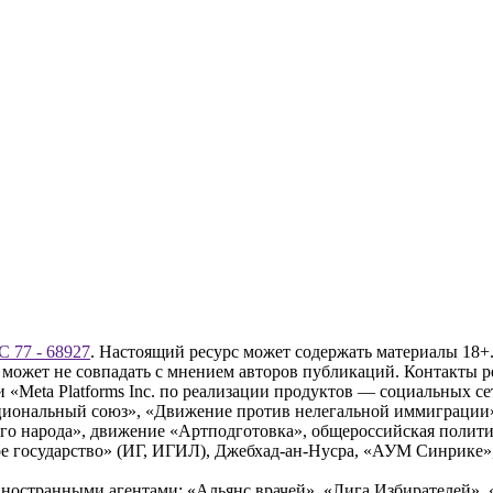
 77 - 68927
. Настоящий ресурс может содержать материалы 18+.
 может не совпадать с мнением авторов публикаций. Контакты 
Meta Platforms Inc. по реализации продуктов — социальных сет
циональный союз», «Движение против нелегальной иммиграции
о народа», движение «Артподготовка», общероссийская полити
 государство» (ИГ, ИГИЛ), Джебхад-ан-Нусра, «АУМ Синрике», 
ностранными агентами: «Альянс врачей», «Лига Избирателей», 