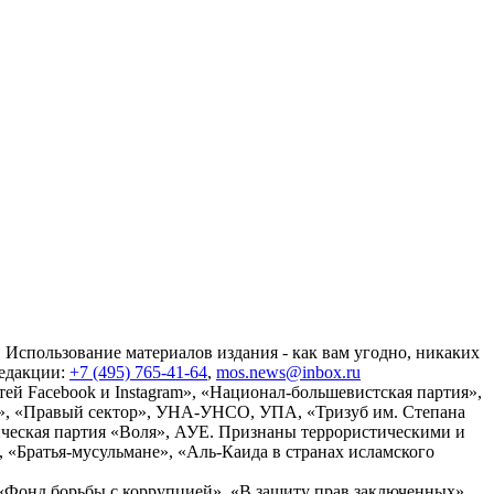
 Использование материалов издания - как вам угодно, никаких
редакции:
+7 (495) 765-41-64
,
mos.news@inbox.ru
ей Facebook и Instagram», «Национал-большевистская партия»,
», «Правый сектор», УНА-УНСО, УПА, «Тризуб им. Степана
ческая партия «Воля», АУЕ. Признаны террористическими и
«Братья-мусульмане», «Аль-Каида в странах исламского
«Фонд борьбы с коррупцией», «В защиту прав заключенных»,