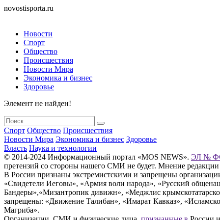
novostisporta.ru
Новости
Спорт
Общество
Происшествия
Новости Мира
Экономика и бизнес
Здоровье
Элемент не найден!
Спорт
Общество
Происшествия
Новости Мира
Экономика и бизнес
Здоровье
Власть
Наука и технологии
© 2014-2024 Информационный портал «MOS NEWS».
ЭЛ № ФС
претензий со стороны нашего СМИ не будет. Мнение редакции
В России признаны экстремистскими и запрещены организации «
«Свидетели Иеговы», «Армия воли народа», «Русский общена
Бандеры»,«Мизантропик дивижн», «Меджлис крымскотатарског
запрещены: «Движение Талибан», «Имарат Кавказ», «Исламское
Магриба».
Организации, СМИ и физические лица,
признанные в
России и