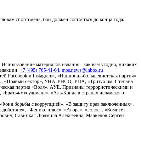
вам спортсмена, бой должен состояться до конца года.
 Использование материалов издания - как вам угодно, никаких
редакции:
+7 (495) 765-41-64
,
mos.news@inbox.ru
ей Facebook и Instagram», «Национал-большевистская партия»,
», «Правый сектор», УНА-УНСО, УПА, «Тризуб им. Степана
ческая партия «Воля», АУЕ. Признаны террористическими и
«Братья-мусульмане», «Аль-Каида в странах исламского
«Фонд борьбы с коррупцией», «В защиту прав заключенных»,
действие», «Феникс плюс», «Агора», «Голос», «Комитет
дрович, Савицкая Людмила Алексеевна, Маркелов Сергей