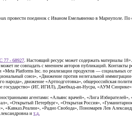
 провести поединок с Иваном Емельяненко в Мариуполе. По сло
 77 - 68927
. Настоящий ресурс может содержать материалы 18+.
 может не совпадать с мнением авторов публикаций. Контакты 
Meta Platforms Inc. по реализации продуктов — социальных сет
циональный союз», «Движение против нелегальной иммиграции
о народа», движение «Артподготовка», общероссийская полити
 государство» (ИГ, ИГИЛ), Джебхад-ан-Нусра, «АУМ Синрике», 
ностранными агентами: «Альянс врачей», «Лига Избирателей», 
», «Открытый Петербург», «Открытая Россия», «Гуманитарное 
и», «Кавказ.Реалии», «Радио Свобода», Пономарев Лев Алексан
Александровна и
т.д.