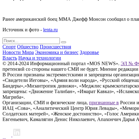
Ранее американский боец ММА Джефф Монсон сообщил о планах
Источник и фото -
lenta.ru
Спорт
Общество
Происшествия
Новости Мира
Экономика и бизнес
Здоровье
Власть
Наука и технологии
© 2014-2024 Информационный портал «MOS NEWS».
ЭЛ № ФС
претензий со стороны нашего СМИ не будет. Мнение редакции
В России признаны экстремистскими и запрещены организации «
«Свидетели Иеговы», «Армия воли народа», «Русский общена
Бандеры»,«Мизантропик дивижн», «Меджлис крымскотатарског
запрещены: «Движение Талибан», «Имарат Кавказ», «Исламское
Магриба».
Организации, СМИ и физические лица,
признанные в
России и
ИАЦ «Сова», «Аналитический Центр Юрия Левады», «Мемориал
Солдатских матерей», «Женское достоинство», «Голос Америк
Евгеньевич, Камалягин Денис Николаевич, Апахончич Дарья 