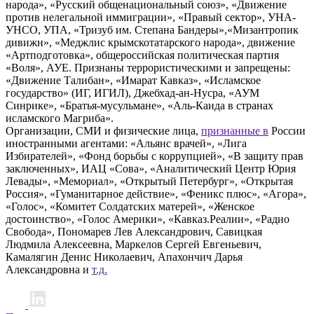
народа», «Русский общенациональный союз», «Движение
против нелегальной иммиграции», «Правый сектор», УНА-
УНСО, УПА, «Тризуб им. Степана Бандеры»,«Мизантропик
дивижн», «Меджлис крымскотатарского народа», движение
«Артподготовка», общероссийская политическая партия
«Воля», АУЕ. Признаны террористическими и запрещены:
«Движение Талибан», «Имарат Кавказ», «Исламское
государство» (ИГ, ИГИЛ), Джебхад-ан-Нусра, «АУМ
Синрике», «Братья-мусульмане», «Аль-Каида в странах
исламского Магриба».
Организации, СМИ и физические лица,
признанные в
России
иностранными агентами: «Альянс врачей», «Лига
Избирателей», «Фонд борьбы с коррупцией», «В защиту прав
заключенных», ИАЦ «Сова», «Аналитический Центр Юрия
Левады», «Мемориал», «Открытый Петербург», «Открытая
Россия», «Гуманитарное действие», «Феникс плюс», «Агора»,
«Голос», «Комитет Солдатских матерей», «Женское
достоинство», «Голос Америки», «Кавказ.Реалии», «Радио
Свобода», Пономарев Лев Александрович, Савицкая
Людмила Алексеевна, Маркелов Сергей Евгеньевич,
Камалягин Денис Николаевич, Апахончич Дарья
Александровна и
т.д.