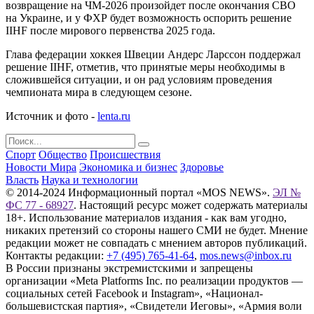
возвращение на ЧМ-2026 произойдет после окончания СВО
на Украине, и у ФХР будет возможность оспорить решение
IIHF после мирового первенства 2025 года.
Глава федерации хоккея Швеции Андерс Ларссон поддержал
решение IIHF, отметив, что принятые меры необходимы в
сложившейся ситуации, и он рад условиям проведения
чемпионата мира в следующем сезоне.
Источник и фото -
lenta.ru
Спорт
Общество
Происшествия
Новости Мира
Экономика и бизнес
Здоровье
Власть
Наука и технологии
© 2014-2024 Информационный портал «MOS NEWS».
ЭЛ №
ФС 77 - 68927
. Настоящий ресурс может содержать материалы
18+. Использование материалов издания - как вам угодно,
никаких претензий со стороны нашего СМИ не будет. Мнение
редакции может не совпадать с мнением авторов публикаций.
Контакты редакции:
+7 (495) 765-41-64
,
mos.news@inbox.ru
В России признаны экстремистскими и запрещены
организации «Meta Platforms Inc. по реализации продуктов —
социальных сетей Facebook и Instagram», «Национал-
большевистская партия», «Свидетели Иеговы», «Армия воли