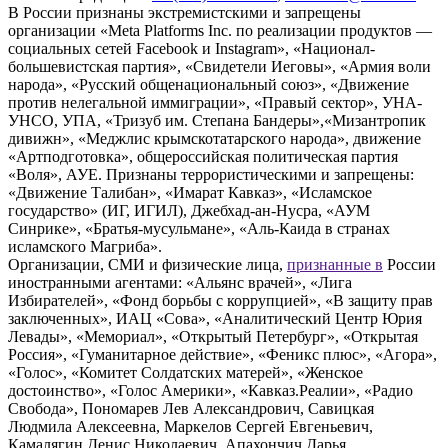
В России признаны экстремистскими и запрещены
организации «Meta Platforms Inc. по реализации продуктов —
социальных сетей Facebook и Instagram», «Национал-
большевистская партия», «Свидетели Иеговы», «Армия воли
народа», «Русский общенациональный союз», «Движение
против нелегальной иммиграции», «Правый сектор», УНА-
УНСО, УПА, «Тризуб им. Степана Бандеры»,«Мизантропик
дивижн», «Меджлис крымскотатарского народа», движение
«Артподготовка», общероссийская политическая партия
«Воля», АУЕ. Признаны террористическими и запрещены:
«Движение Талибан», «Имарат Кавказ», «Исламское
государство» (ИГ, ИГИЛ), Джебхад-ан-Нусра, «АУМ
Синрике», «Братья-мусульмане», «Аль-Каида в странах
исламского Магриба».
Организации, СМИ и физические лица,
признанные в
России
иностранными агентами: «Альянс врачей», «Лига
Избирателей», «Фонд борьбы с коррупцией», «В защиту прав
заключенных», ИАЦ «Сова», «Аналитический Центр Юрия
Левады», «Мемориал», «Открытый Петербург», «Открытая
Россия», «Гуманитарное действие», «Феникс плюс», «Агора»,
«Голос», «Комитет Солдатских матерей», «Женское
достоинство», «Голос Америки», «Кавказ.Реалии», «Радио
Свобода», Пономарев Лев Александрович, Савицкая
Людмила Алексеевна, Маркелов Сергей Евгеньевич,
Камалягин Денис Николаевич, Апахончич Дарья