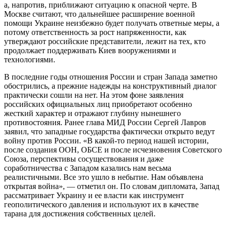
а, напротив, приближают ситуацию к опасной черте. В
Москве считают, что дальнейшее расширение военной
помощи Украине неизбежно будет получать ответные меры, а
потому ответственность за рост напряженности, как
утверждают российские представители, лежит на тех, кто
продолжает поддерживать Киев вооружениями и
технологиями.
В последние годы отношения России и стран Запада заметно
обострились, а прежние надежды на конструктивный диалог
практически сошли на нет. На этом фоне заявления
российских официальных лиц приобретают особенно
жесткий характер и отражают глубину нынешнего
противостояния. Ранее глава МИД России Сергей Лавров
заявил, что западные государства фактически открыто ведут
войну против России. «В какой-то период нашей истории,
после создания ООН, ОБСЕ и после исчезновения Советского
Союза, перспективы сосуществования и даже
соработничества с Западом казались нам весьма
реалистичными. Все это ушло в небытие. Нам объявлена
открытая война», — отметил он. По словам дипломата, Запад
рассматривает Украину и ее власти как инструмент
геополитического давления и используют их в качестве
тарана для достижения собственных целей.