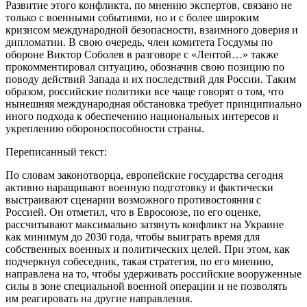
Развитие этого конфликта, по мнению экспертов, связано не
только с военными событиями, но и с более широким
кризисом международной безопасности, взаимного доверия и
дипломатии. В свою очередь, член комитета Госдумы по
обороне Виктор Соболев в разговоре с «Лентой…» также
прокомментировал ситуацию, обозначив свою позицию по
поводу действий Запада и их последствий для России. Таким
образом, российские политики все чаще говорят о том, что
нынешняя международная обстановка требует принципиально
иного подхода к обеспечению национальных интересов и
укреплению обороноспособности страны.
Переписанный текст:
По словам законотворца, европейские государства сегодня
активно наращивают военную подготовку и фактически
выстраивают сценарии возможного противостояния с
Россией. Он отметил, что в Евросоюзе, по его оценке,
рассчитывают максимально затянуть конфликт на Украине
как минимум до 2030 года, чтобы выиграть время для
собственных военных и политических целей. При этом, как
подчеркнул собеседник, такая стратегия, по его мнению,
направлена на то, чтобы удерживать российские вооруженные
силы в зоне специальной военной операции и не позволять
им реагировать на другие направления.