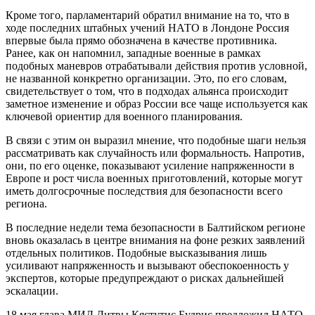
Кроме того, парламентарий обратил внимание на то, что в
ходе последних штабных учений НАТО в Лондоне Россия
впервые была прямо обозначена в качестве противника.
Ранее, как он напомнил, западные военные в рамках
подобных маневров отрабатывали действия против условной,
не названной конкретно организации. Это, по его словам,
свидетельствует о том, что в подходах альянса происходит
заметное изменение и образ России все чаще используется как
ключевой ориентир для военного планирования.
В связи с этим он выразил мнение, что подобные шаги нельзя
рассматривать как случайность или формальность. Напротив,
они, по его оценке, показывают усиление напряженности в
Европе и рост числа военных приготовлений, которые могут
иметь долгосрочные последствия для безопасности всего
региона.
В последние недели тема безопасности в Балтийском регионе
вновь оказалась в центре внимания на фоне резких заявлений
отдельных политиков. Подобные высказывания лишь
усиливают напряженность и вызывают обеспокоенность у
экспертов, которые предупреждают о рисках дальнейшей
эскалации.
18 мая глава МИД Литвы Кястутис Будрис предложил НАТО