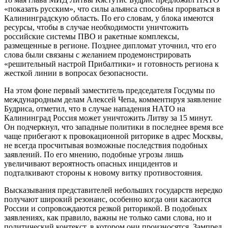
«показать русским», что силы альянса способны прорваться в
Калининградскую область. По его словам, у блока имеются
ресурсы, чтобы в случае необходимости уничтожить
российские системы ПВО и ракетные комплексы,
размещенные в регионе. Позднее дипломат уточнил, что его
слова были связаны с желанием продемонстрировать
«решительный настрой Прибалтики» и готовность региона к
жесткой линии в вопросах безопасности.
На этом фоне первый заместитель председателя Госдумы по
международным делам Алексей Чепа, комментируя заявление
Будриса, отметил, что в случае нападения НАТО на
Калининград Россия может уничтожить Литву за 15 минут.
Он подчеркнул, что западные политики в последнее время все
чаще прибегают к провокационной риторике в адрес Москвы,
не всегда просчитывая возможные последствия подобных
заявлений. По его мнению, подобные угрозы лишь
увеличивают вероятность опасных инцидентов и
подталкивают стороны к новому витку противостояния.
Высказывания представителей небольших государств нередко
получают широкий резонанс, особенно когда они касаются
России и сопровождаются резкой риторикой. В подобных
заявлениях, как правило, важны не только сами слова, но и
политический контекст, в котором они произносятся. Зампред