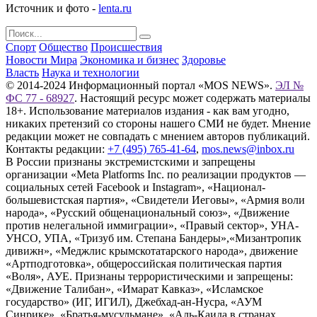
Источник и фото -
lenta.ru
Спорт
Общество
Происшествия
Новости Мира
Экономика и бизнес
Здоровье
Власть
Наука и технологии
© 2014-2024 Информационный портал «MOS NEWS».
ЭЛ №
ФС 77 - 68927
. Настоящий ресурс может содержать материалы
18+. Использование материалов издания - как вам угодно,
никаких претензий со стороны нашего СМИ не будет. Мнение
редакции может не совпадать с мнением авторов публикаций.
Контакты редакции:
+7 (495) 765-41-64
,
mos.news@inbox.ru
В России признаны экстремистскими и запрещены
организации «Meta Platforms Inc. по реализации продуктов —
социальных сетей Facebook и Instagram», «Национал-
большевистская партия», «Свидетели Иеговы», «Армия воли
народа», «Русский общенациональный союз», «Движение
против нелегальной иммиграции», «Правый сектор», УНА-
УНСО, УПА, «Тризуб им. Степана Бандеры»,«Мизантропик
дивижн», «Меджлис крымскотатарского народа», движение
«Артподготовка», общероссийская политическая партия
«Воля», АУЕ. Признаны террористическими и запрещены:
«Движение Талибан», «Имарат Кавказ», «Исламское
государство» (ИГ, ИГИЛ), Джебхад-ан-Нусра, «АУМ
Синрике», «Братья-мусульмане», «Аль-Каида в странах