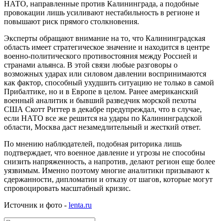
НАТО, направленные против Калининграда, а подобные
провокации лишь усиливают нестабильность в регионе и
повышают риск прямого столкновения.
Эксперты обращают внимание на то, что Калининградская
область имеет стратегическое значение и находится в центре
военно-политического противостояния между Россией и
странами альянса. В этой связи любые разговоры о
возможных ударах или силовом давлении воспринимаются
как фактор, способный ухудшить ситуацию не только в самой
Прибалтике, но и в Европе в целом. Ранее американский
военный аналитик и бывший разведчик морской пехоты
США Скотт Риттер в декабре предупреждал, что в случае,
если НАТО все же решится на удары по Калининградской
области, Москва даст незамедлительный и жесткий ответ.
По мнению наблюдателей, подобная риторика лишь
подтверждает, что военное давление и угрозы не способны
снизить напряженность, а напротив, делают регион еще более
уязвимым. Именно поэтому многие аналитики призывают к
сдержанности, дипломатии и отказу от шагов, которые могут
спровоцировать масштабный кризис.
Источник и фото -
lenta.ru