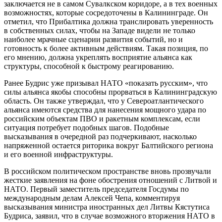
заключается не в самом Сувалкском коридоре, а в тех военных
возможностях, которые сосредоточены в Калининграде. Он
отметил, что Прибалтика должна транслировать уверенность
в собственных силах, чтобы на Западе видели не только
наиболее мрачные сценарии развития событий, но и
готовность к более активным действиям. Такая позиция, по
его мнению, должна укреплять восприятие альянса как
структуры, способной к быстрому реагированию.
Ранее Будрис уже призывал НАТО «показать русским», что
силы альянса якобы способны прорваться в Калининградскую
область. Он также утверждал, что у Североатлантического
альянса имеются средства для нанесения мощного удара по
российским объектам ПВО и ракетным комплексам, если
ситуация потребует подобных шагов. Подобные
высказывания в очередной раз подчеркивают, насколько
напряженной остается риторика вокруг Балтийского региона
и его военной инфраструктуры.
В российском политическом пространстве вновь прозвучали
жесткие заявления на фоне обострения отношений с Литвой и
НАТО. Первый заместитель председателя Госдумы по
международным делам Алексей Чепа, комментируя
высказывания министра иностранных дел Литвы Кястутиса
Будриса, заявил, что в случае возможного вторжения НАТО в