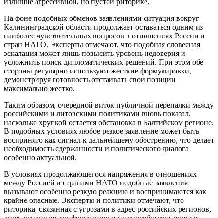
излишне агрессивной, но пустой риторике.
На фоне подобных обменов заявлениями ситуация вокруг
Калининградской области продолжает оставаться одним из
наиболее чувствительных вопросов в отношениях России и
стран НАТО. Эксперты отмечают, что подобная словесная
эскалация может лишь повысить уровень недоверия и
усложнить поиск дипломатических решений. При этом обе
стороны регулярно используют жесткие формулировки,
демонстрируя готовность отстаивать свои позиции
максимально жестко.
Таким образом, очередной виток публичной перепалки между
российскими и литовскими политиками вновь показал,
насколько хрупкой остается обстановка в Балтийском регионе.
В подобных условиях любое резкое заявление может быть
воспринято как сигнал к дальнейшему обострению, что делает
необходимость сдержанности и политического диалога
особенно актуальной.
В условиях продолжающегося напряжения в отношениях
между Россией и странами НАТО подобные заявления
вызывают особенно резкую реакцию и воспринимаются как
крайне опасные. Эксперты и политики отмечают, что
риторика, связанная с угрозами в адрес российских регионов,
лишь усиливает конфронтацию и не способствует поиску