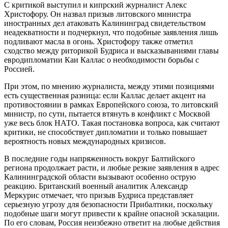
С критикой выступил и кипрский журналист Алекс
Христофору. Он назвал призыв литовского министра
иностранных дел атаковать Калининград свидетельством
неадекватности и подчеркнул, что подобные заявления лишь
подливают масла в огонь. Христофору также отметил
сходство между риторикой Будриса и высказываниями главы
евродипломатии Каи Каллас о необходимости борьбы с
Россией.
При этом, по мнению журналиста, между этими позициями
есть существенная разница: если Каллас делает акцент на
противостоянии в рамках Европейского союза, то литовский
министр, по сути, пытается втянуть в конфликт с Москвой
уже весь блок НАТО. Такая постановка вопроса, как считают
критики, не способствует дипломатии и только повышает
вероятность новых международных кризисов.
В последние годы напряженность вокруг Балтийского
региона продолжает расти, и любые резкие заявления в адрес
Калининградской области вызывают особенно острую
реакцию. Британский военный аналитик Александр
Меркурис отмечает, что призыв Будриса представляет
серьезную угрозу для безопасности Прибалтики, поскольку
подобные шаги могут привести к крайне опасной эскалации.
По его словам, Россия неизбежно ответит на любые действия