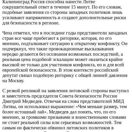
Калининград Россия способна нанести Литве
сокрушительный ответ в течение 15 минут. По его словам,
подобные заявления со стороны западных политиков лишь
усиливают напряженность и создают дополнительные риски
для безопасности в регионе.
Чепа отметил, что в последние годы представители западных
стран все чаще прибегают к риторике, которая, по его
мнению, подталкивает ситуацию к открытому конфликту. Он
подчеркнул, что такие провокационные высказывания
нередко делаются без осознания возможных последствий, а
реальная цена подобной эскалации может оказаться крайне
высокой не только для участников конфликта, но и для всей
европейской безопасности. В этом контексте российский
депутат связал подобную риторику с общей линией давления
на Москву.
С резкой репликой на заявления литовской стороны выступил
и заместитель председателя Совета безопасности России
Дмитрий Медведев. Отвечая на слова представителей МИД
Литвы, он использовал выражение: «Чем меньше размер, тем
более истошный лай». Медведев дал понять, что, по его
мнению, за громкими призывами и воинственными словами
не стоит реальной силы или серьезных возможностей. Тем
самым он фактически обвинил литовских политиков в