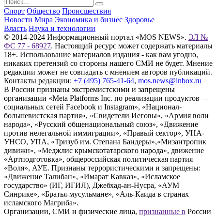
Спорт
Общество
Происшествия
Новости Мира
Экономика и бизнес
Здоровье
Власть
Наука и технологии
© 2014-2024 Информационный портал «MOS NEWS».
ЭЛ №
ФС 77 - 68927
. Настоящий ресурс может содержать материалы
18+. Использование материалов издания - как вам угодно,
никаких претензий со стороны нашего СМИ не будет. Мнение
редакции может не совпадать с мнением авторов публикаций.
Контакты редакции:
+7 (495) 765-41-64
,
mos.news@inbox.ru
В России признаны экстремистскими и запрещены
организации «Meta Platforms Inc. по реализации продуктов —
социальных сетей Facebook и Instagram», «Национал-
большевистская партия», «Свидетели Иеговы», «Армия воли
народа», «Русский общенациональный союз», «Движение
против нелегальной иммиграции», «Правый сектор», УНА-
УНСО, УПА, «Тризуб им. Степана Бандеры»,«Мизантропик
дивижн», «Меджлис крымскотатарского народа», движение
«Артподготовка», общероссийская политическая партия
«Воля», АУЕ. Признаны террористическими и запрещены:
«Движение Талибан», «Имарат Кавказ», «Исламское
государство» (ИГ, ИГИЛ), Джебхад-ан-Нусра, «АУМ
Синрике», «Братья-мусульмане», «Аль-Каида в странах
исламского Магриба».
Организации, СМИ и физические лица,
признанные в
России