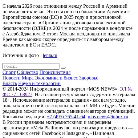
С начала 2026 года отношения между Россией и Арменией
переживают кризис. Это связано со сближением Армении с
Европейским союзом (ЕС) в 2025 году и приостановкой
членства страны в Организации договора о коллективной
безопасности (ОДКБ) в 2024-м после поражения в конфликте
с Азербайджаном. В ответ Москва неоднократно призывала
Ереван как можно скорее определиться с выбором между
членством в ЕС и ЕАЭС.
Источник и фото -
lenta.ru
Спорт
Общество
Происшествия
Новости Мира
Экономика и бизнес
Здоровье
Власть
Наука и технологии
© 2014-2024 Информационный портал «MOS NEWS».
ЭЛ №
ФС 77 - 68927
. Настоящий ресурс может содержать материалы
18+. Использование материалов издания - как вам угодно,
никаких претензий со стороны нашего СМИ не будет. Мнение
редакции может не совпадать с мнением авторов публикаций.
Контакты редакции:
+7 (495) 765-41-64
,
mos.news@inbox.ru
В России признаны экстремистскими и запрещены
организации «Meta Platforms Inc. по реализации продуктов —
социальных сетей Facebook и Instagram», «Национал-