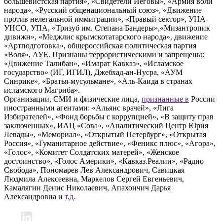
большевистская партия», «Свидетели Иеговы», «Армия воли
народа», «Русский общенациональный союз», «Движение
против нелегальной иммиграции», «Правый сектор», УНА-
УНСО, УПА, «Тризуб им. Степана Бандеры»,«Мизантропик
дивижн», «Меджлис крымскотатарского народа», движение
«Артподготовка», общероссийская политическая партия
«Воля», АУЕ. Признаны террористическими и запрещены:
«Движение Талибан», «Имарат Кавказ», «Исламское
государство» (ИГ, ИГИЛ), Джебхад-ан-Нусра, «АУМ
Синрике», «Братья-мусульмане», «Аль-Каида в странах
исламского Магриба».
Организации, СМИ и физические лица,
признанные в
России
иностранными агентами: «Альянс врачей», «Лига
Избирателей», «Фонд борьбы с коррупцией», «В защиту прав
заключенных», ИАЦ «Сова», «Аналитический Центр Юрия
Левады», «Мемориал», «Открытый Петербург», «Открытая
Россия», «Гуманитарное действие», «Феникс плюс», «Агора»,
«Голос», «Комитет Солдатских матерей», «Женское
достоинство», «Голос Америки», «Кавказ.Реалии», «Радио
Свобода», Пономарев Лев Александрович, Савицкая
Людмила Алексеевна, Маркелов Сергей Евгеньевич,
Камалягин Денис Николаевич, Апахончич Дарья
Александровна и
т.д.