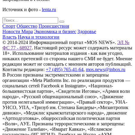
Источник и фото -
lenta.ru
Спорт
Общество
Происшествия
Новости Мира
Экономика и бизнес
Здоровье
Власть
Наука и технологии
© 2014-2024 Информационный портал «MOS NEWS».
ЭЛ №
ФС 77 - 68927
. Настоящий ресурс может содержать материалы
18+. Использование материалов издания - как вам угодно,
никаких претензий со стороны нашего СМИ не будет. Мнение
редакции может не совпадать с мнением авторов публикаций.
Контакты редакции:
+7 (495) 765-41-64
,
mos.news@inbox.ru
В России признаны экстремистскими и запрещены
организации «Meta Platforms Inc. по реализации продуктов —
социальных сетей Facebook и Instagram», «Национал-
большевистская партия», «Свидетели Иеговы», «Армия воли
народа», «Русский общенациональный союз», «Движение
против нелегальной иммиграции», «Правый сектор», УНА-
УНСО, УПА, «Тризуб им. Степана Бандеры»,«Мизантропик
дивижн», «Меджлис крымскотатарского народа», движение
«Артподготовка», общероссийская политическая партия
«Воля», АУЕ. Признаны террористическими и запрещены:
«Движение Талибан», «Имарат Кавказ», «Исламское
государство» (ИГ, ИГИЛ), Джебхад-ан-Нусра, «АУМ