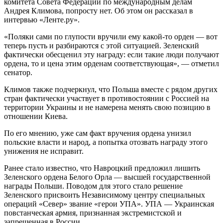
комитета Совета Федерации по международным делам
Андрея Климова, попросту нет. Об этом он рассказал в
интервью «Ленте.ру».
«Поляки сами по глупости вручили ему какой-то орден — вот
теперь пусть и разбираются с этой ситуацией. Зеленский
фактически обесценил эту награду: если такие люди получают
ордена, то и цена этим орденам соответствующая», — отметил
сенатор.
Климов также подчеркнул, что Польша вместе с рядом других
стран фактически участвует в противостоянии с Россией на
территории Украины и не намерена менять свою позицию в
отношении Киева.
По его мнению, уже сам факт вручения ордена унизил
польские власти и народ, а попытка отозвать награду этого
унижения не исправит.
Ранее стало известно, что Навроцкий предложил лишить
Зеленского ордена Белого Орла — высшей государственной
награды Польши. Поводом для этого стало решение
Зеленского присвоить Независимому центру специальных
операций «Север» звание «герои УПА». УПА — Украинская
повстанческая армия, признанная экстремистской и
запрещенная в России.