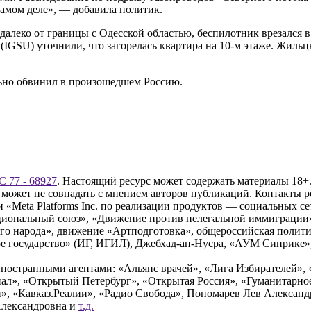
 самом деле», — добавила политик.
далеко от границы с Одесской областью, беспилотник врезался 
(IGSU) уточнили, что загорелась квартира на 10-м этаже. Жиль
льно обвинил в произошедшем Россию.
 77 - 68927
. Настоящий ресурс может содержать материалы 18+.
 может не совпадать с мнением авторов публикаций. Контакты 
Meta Platforms Inc. по реализации продуктов — социальных сет
циональный союз», «Движение против нелегальной иммиграции
о народа», движение «Артподготовка», общероссийская полити
 государство» (ИГ, ИГИЛ), Джебхад-ан-Нусра, «АУМ Синрике», 
ностранными агентами: «Альянс врачей», «Лига Избирателей», 
», «Открытый Петербург», «Открытая Россия», «Гуманитарное 
и», «Кавказ.Реалии», «Радио Свобода», Пономарев Лев Алексан
Александровна и
т.д.