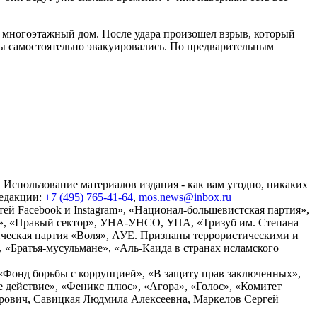
в многоэтажный дом. После удара произошел взрыв, который
цы самостоятельно эвакуировались. По предварительным
 Использование материалов издания - как вам угодно, никаких
редакции:
+7 (495) 765-41-64
,
mos.news@inbox.ru
ей Facebook и Instagram», «Национал-большевистская партия»,
», «Правый сектор», УНА-УНСО, УПА, «Тризуб им. Степана
ческая партия «Воля», АУЕ. Признаны террористическими и
«Братья-мусульмане», «Аль-Каида в странах исламского
«Фонд борьбы с коррупцией», «В защиту прав заключенных»,
действие», «Феникс плюс», «Агора», «Голос», «Комитет
дрович, Савицкая Людмила Алексеевна, Маркелов Сергей