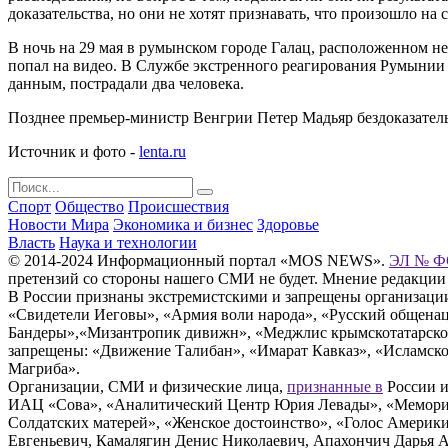
доказательства, но они не хотят признавать, что произошло на
В ночь на 29 мая в румынском городе Галац, расположенном не
попал на видео. В Службе экстренного реагирования Румынии 
данным, пострадали два человека.
Позднее премьер-министр Венгрии Петер Мадьяр бездоказате
Источник и фото -
lenta.ru
Спорт
Общество
Происшествия
Новости Мира
Экономика и бизнес
Здоровье
Власть
Наука и технологии
© 2014-2024 Информационный портал «MOS NEWS».
ЭЛ № ФС
претензий со стороны нашего СМИ не будет. Мнение редакции
В России признаны экстремистскими и запрещены организации «
«Свидетели Иеговы», «Армия воли народа», «Русский общена
Бандеры»,«Мизантропик дивижн», «Меджлис крымскотатарског
запрещены: «Движение Талибан», «Имарат Кавказ», «Исламское
Магриба».
Организации, СМИ и физические лица,
признанные в
России и
ИАЦ «Сова», «Аналитический Центр Юрия Левады», «Мемориал
Солдатских матерей», «Женское достоинство», «Голос Америк
Евгеньевич, Камалягин Денис Николаевич, Апахончич Дарья 