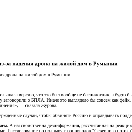
из-за падения дрона на жилой дом в Румынии
 слышала версию, что это был вообще не беспилотник, а будто бы
у заговорили о БПЛА. Иначе это выглядело бы совсем как фейк.
бвинения», — сказала Журова.
ержденные случаи, чтобы обвинять Россию и оправдывать подд
аем. А им свойственна дезинформация, рассчитанная на реакцию
тами. Расследование по подрыву газопроводов "Северного потока"