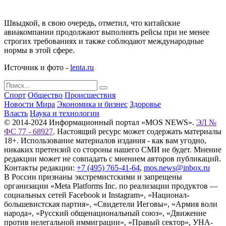
Швыдкой, в свою очередь, отметил, что китайские
авиакомпании продолжают выполнять рейсы при не менее
строгих требованиях и также соблюдают международные
нормы в этой сфере.
Источник и фото -
lenta.ru
Спорт
Общество
Происшествия
Новости Мира
Экономика и бизнес
Здоровье
Власть
Наука и технологии
© 2014-2024 Информационный портал «MOS NEWS».
ЭЛ №
ФС 77 - 68927
. Настоящий ресурс может содержать материалы
18+. Использование материалов издания - как вам угодно,
никаких претензий со стороны нашего СМИ не будет. Мнение
редакции может не совпадать с мнением авторов публикаций.
Контакты редакции:
+7 (495) 765-41-64
,
mos.news@inbox.ru
В России признаны экстремистскими и запрещены
организации «Meta Platforms Inc. по реализации продуктов —
социальных сетей Facebook и Instagram», «Национал-
большевистская партия», «Свидетели Иеговы», «Армия воли
народа», «Русский общенациональный союз», «Движение
против нелегальной иммиграции», «Правый сектор», УНА-