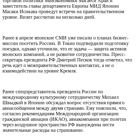
торговой политики Минэкономики Масаеси Араи и
заместитель главы департамента Европы МИД Японии
Масаки Исикава проведут встречи на правительственном
уровне. Визит рассчитан на несколько дней.
Ранее в апреле японские СМИ уже писали о планах бизнес-
миссии посетить Россию. В Токио подтвердили подготовку
поездки, однако уточнили, что ее задача — защита активов
японских компаний, а не развитие сотрудничества. Пресс-
секретарь президента РФ Дмитрий Песков тогда отметил, что
речь идет о межправительственных контактах, а не о
взаимодействии на уровне Кремля.
Ранее спецпредставитель президента России по
международному культурному сотрудничеству Михаил
Швыдкой в Японии обсуждал вопрос отсутствия прямого
авиасообщения между двумя странами. Ему пояснили, что,
согласно рекомендациям Международной организации
гражданской авиации (ИКАО), авиакомпании при полетах
через воздушное пространство РФ вынуждены нести
значительные расходы на страхование.