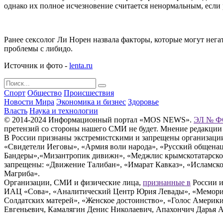
однако их полное исчезновение считается ненормальным, если р
Ранее сексолог Ли Норен назвала факторы, которые могут нега
проблемы с либидо.
Источник и фото -
lenta.ru
Спорт
Общество
Происшествия
Новости Мира
Экономика и бизнес
Здоровье
Власть
Наука и технологии
© 2014-2024 Информационный портал «MOS NEWS».
ЭЛ № ФС
претензий со стороны нашего СМИ не будет. Мнение редакции
В России признаны экстремистскими и запрещены организации «
«Свидетели Иеговы», «Армия воли народа», «Русский общена
Бандеры»,«Мизантропик дивижн», «Меджлис крымскотатарског
запрещены: «Движение Талибан», «Имарат Кавказ», «Исламское
Магриба».
Организации, СМИ и физические лица,
признанные в
России и
ИАЦ «Сова», «Аналитический Центр Юрия Левады», «Мемориал
Солдатских матерей», «Женское достоинство», «Голос Америк
Евгеньевич, Камалягин Денис Николаевич, Апахончич Дарья 