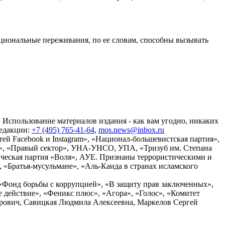
моциональные переживания, по ее словам, способны вызывать
 Использование материалов издания - как вам угодно, никаких
редакции:
+7 (495) 765-41-64
,
mos.news@inbox.ru
ей Facebook и Instagram», «Национал-большевистская партия»,
», «Правый сектор», УНА-УНСО, УПА, «Тризуб им. Степана
ческая партия «Воля», АУЕ. Признаны террористическими и
«Братья-мусульмане», «Аль-Каида в странах исламского
«Фонд борьбы с коррупцией», «В защиту прав заключенных»,
действие», «Феникс плюс», «Агора», «Голос», «Комитет
дрович, Савицкая Людмила Алексеевна, Маркелов Сергей