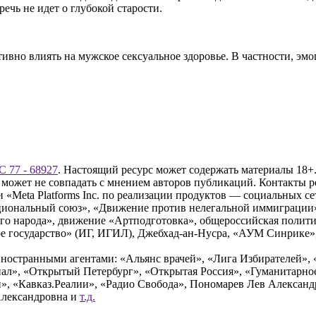
ечь не идет о глубокой старости.
тивно влиять на мужское сексуальное здоровье. В частности, э
 77 - 68927
. Настоящий ресурс может содержать материалы 18+.
 может не совпадать с мнением авторов публикаций. Контакты 
Meta Platforms Inc. по реализации продуктов — социальных сет
циональный союз», «Движение против нелегальной иммиграции
о народа», движение «Артподготовка», общероссийская полити
 государство» (ИГ, ИГИЛ), Джебхад-ан-Нусра, «АУМ Синрике», 
ностранными агентами: «Альянс врачей», «Лига Избирателей», 
», «Открытый Петербург», «Открытая Россия», «Гуманитарное 
и», «Кавказ.Реалии», «Радио Свобода», Пономарев Лев Алексан
Александровна и
т.д.